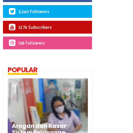
3,240 Followers
12.7k Subscribers
136 Followers
POPULAR
Arogan dan Kasar
Sistem Pelayanan