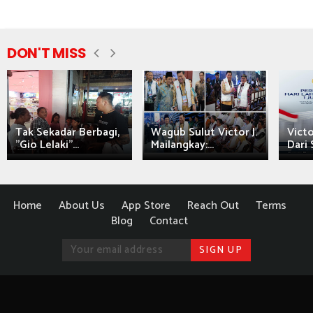
DON'T MISS
Tak Sekadar Berbagi,
Wagub Sulut Victor J.
Victo
"Gio Lelaki"...
Mailangkay:...
Dari 
Home
About Us
App Store
Reach Out
Terms
Blog
Contact