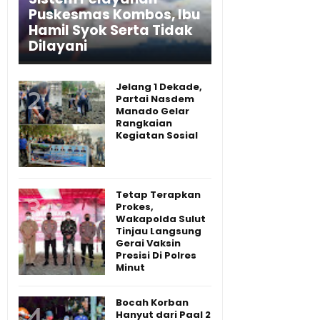
Puskesmas Kombos, Ibu
Hamil Syok Serta Tidak
Dilayani
Jelang 1 Dekade,
Partai Nasdem
Manado Gelar
Rangkaian
Kegiatan Sosial
Tetap Terapkan
Prokes,
Wakapolda Sulut
Tinjau Langsung
Gerai Vaksin
Presisi Di Polres
Minut
Bocah Korban
Hanyut dari Paal 2