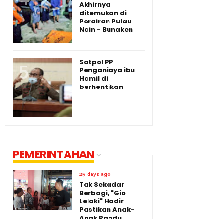
Akhirnya
ditemukan di
Perairan Pulau
Nain - Bunaken
Satpol PP
Penganiaya ibu
Hamil di
berhentikan
PEMERINTAHAN
25 days ago
Tak Sekadar
Berbagi, "Gio
Lelaki" Hadir
Pastikan Anak-
Anak Pandu