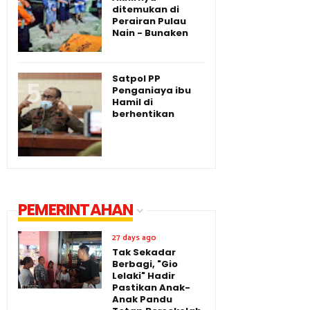
ditemukan di
Perairan Pulau
Nain - Bunaken
Satpol PP
Penganiaya ibu
Hamil di
berhentikan
PEMERINTAHAN
27 days ago
Tak Sekadar
Berbagi, "Gio
Lelaki" Hadir
Pastikan Anak-
Anak Pandu