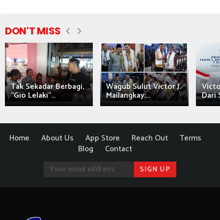
DON'T MISS
Tak Sekadar Berbagi,
Wagub Sulut Victor J.
Victo
"Gio Lelaki"...
Mailangkay:...
Dari 
Home
About Us
App Store
Reach Out
Terms
Blog
Contact