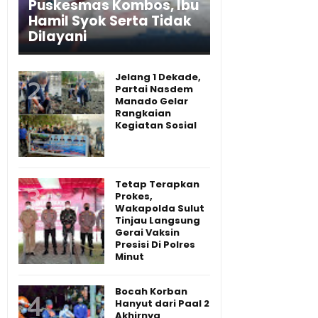
Puskesmas Kombos, Ibu
Hamil Syok Serta Tidak
Dilayani
Jelang 1 Dekade,
Partai Nasdem
Manado Gelar
Rangkaian
Kegiatan Sosial
Tetap Terapkan
Prokes,
Wakapolda Sulut
Tinjau Langsung
Gerai Vaksin
Presisi Di Polres
Minut
Bocah Korban
Hanyut dari Paal 2
Akhirnya