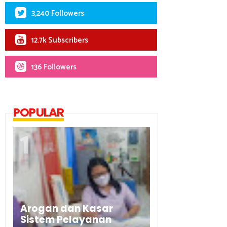
3,240 Followers
12.7k Subscribers
136 Followers
POPULAR
Arogan dan Kasar
Sistem Pelayanan