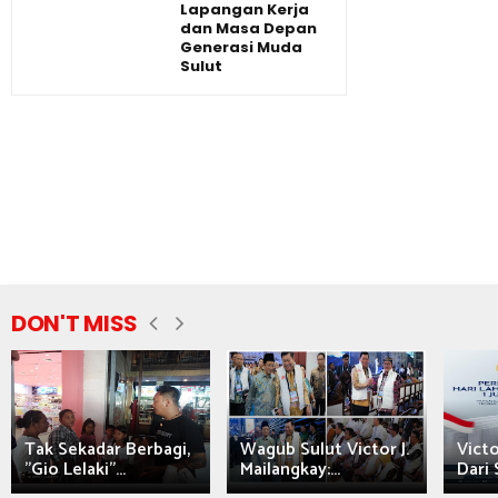
Lapangan Kerja
dan Masa Depan
Generasi Muda
Sulut
DON'T MISS
Tak Sekadar Berbagi,
Wagub Sulut Victor J.
Victo
"Gio Lelaki"...
Mailangkay:...
Dari 