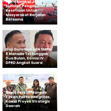
Profil Singkat Jean
Sumilat: Pengabdian dan
Kesetiaan Untuk
Masyarakat Berjalan
Bersama
Gaji Guru Non ASN SMPN
8 Manado Tertunggak
Dua Bulan, Komisi IV
DPRD Angkat Suara
Dinas Perkim Manado
Teken Pakta Integritas,
Kawal Proyek Strategis
Daerah