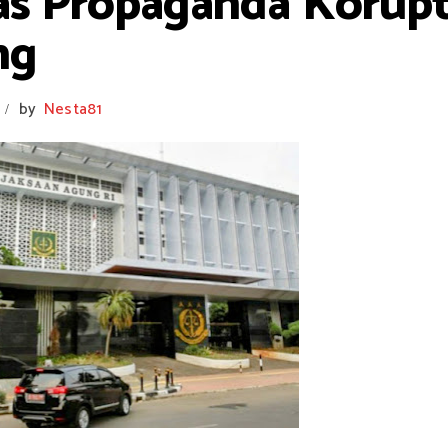
was Propaganda Korupt
ng
by
Nesta81
/