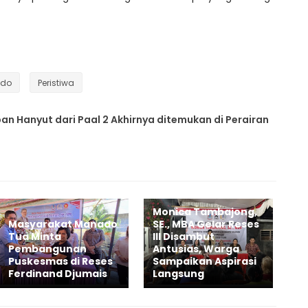
ado
Peristiwa
an Hanyut dari Paal 2 Akhirnya ditemukan di Perairan
Monica Tambajong,
Masyarakat Manado
SE., MBA Gelar Reses
Tua Minta
III Disambut
Pembangunan
Antusias, Warga
Puskesmas di Reses
Sampaikan Aspirasi
Ferdinand Djumais
Langsung