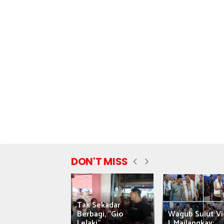
DON'T MISS
Tak Sekadar
nyataan Saiful
Berbagi, "Gio
Wagub Sulut Vi
ni Tuai Kritik,
Lelaki"...
J. Mailangkay:...