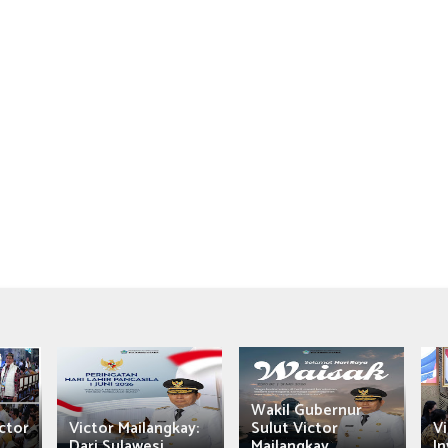
Wakil Gubernur
ctor
Victor Mailangkay:
Sulut Victor
Vi
Dari Sulawesi...
Mailangkay
In