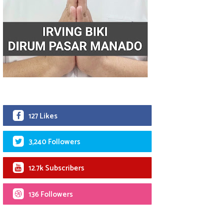
127 Likes
3,240 Followers
12.7k Subscribers
136 Followers