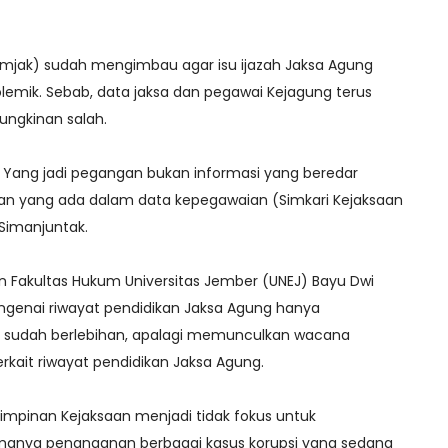
omjak) sudah mengimbau agar isu ijazah Jaksa Agung
olemik. Sebab, data jaksa dan pegawai Kejagung terus
mungkinan salah.
ar. Yang jadi pegangan bukan informasi yang beredar
kan yang ada dalam data kepegawaian (Simkari Kejaksaan
 Simanjuntak.
 Fakultas Hukum Universitas Jember (UNEJ) Bayu Dwi
ngenai riwayat pendidikan Jaksa Agung hanya
sudah berlebihan, apalagi memunculkan wacana
rkait riwayat pendidikan Jaksa Agung.
pinan Kejaksaan menjadi tidak fokus untuk
manya penanganan berbagai kasus korupsi yang sedang