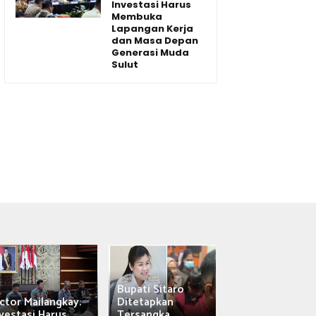
Investasi Harus
Membuka
Lapangan Kerja
dan Masa Depan
Generasi Muda
Sulut
Bupati Sitaro
Wagub Victor
ctor Mailangkay:
Ditetapkan
Mailangkay
vestasi Harus...
Tersangka,...
Saksikan Sab