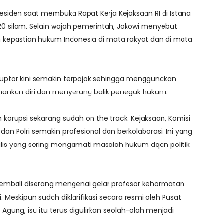
esiden saat membuka Rapat Kerja Kejaksaan RI di Istana
0 silam. Selain wajah pemerintah, Jokowi menyebut
h kepastian hukum Indonesia di mata rakyat dan di mata
oruptor kini semakin terpojok sehingga menggunakan
ankan diri dan menyerang balik penegak hukum.
korupsi sekarang sudah on the track. Kejaksaan, Komisi
an Polri semakin profesional dan berkolaborasi. Ini yang
itualis yang sering mengamati masalah hukum dqan politik
kembali diserang mengenai gelar profesor kehormatan
i. Meskipun sudah diklarifikasi secara resmi oleh Pusat
gung, isu itu terus digulirkan seolah-olah menjadi