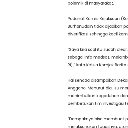
polemik di masyarakat.
Padahal, Komisi Kejaksaan (K
Burhanuddin tidak dijadikan p
diverifikasi sehingga kecil ke
“Saya kira soal itu sudah cle
sebagai info medsos, melain
RI),” kata Ketua Komjak Barita
Hal senada disampaikan Dekan
Anggono. Menurut dia, isu me
menimbulkan kegaduhan dan 
pembetukan tim investigasi te
"Dampaknya bisa membuat pim
melaksanakan tugasnya, uta