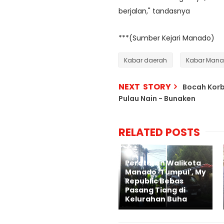
berjalan," tandasnya
***(Sumber Kejari Manado)
Kabar daerah
Kabar Man
NEXT STORY
Bocah Korb
Pulau Nain - Bunaken
RELATED POSTS
Peraturan Walikota
Manado 'Tumpul', My
Republic Bebas
Pasang Tiang di
Kelurahan Buha