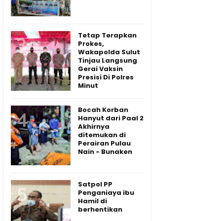
Tetap Terapkan
Prokes,
Wakapolda Sulut
Tinjau Langsung
Gerai Vaksin
Presisi Di Polres
Minut
Bocah Korban
Hanyut dari Paal 2
Akhirnya
ditemukan di
Perairan Pulau
Nain - Bunaken
Satpol PP
Penganiaya ibu
Hamil di
berhentikan