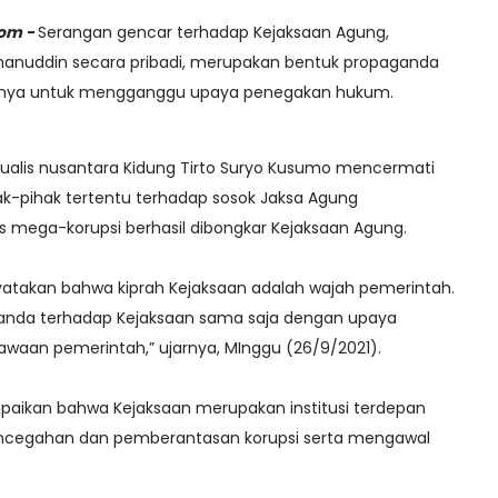
com -
Serangan gencar terhadap Kejaksaan Agung,
hanuddin secara pribadi, merupakan bentuk propaganda
tornya untuk mengganggu upaya penegakan hukum.
itualis nusantara Kidung Tirto Suryo Kusumo mencermati
k-pihak tertentu terhadap sosok Jaksa Agung
s mega-korupsi berhasil dibongkar Kejaksaan Agung.
yatakan bahwa kiprah Kejaksaan adalah wajah pemerintah.
ganda terhadap Kejaksaan sama saja dengan upaya
waan pemerintah,” ujarnya, MInggu (26/9/2021).
paikan bahwa Kejaksaan merupakan institusi terdepan
cegahan dan pemberantasan korupsi serta mengawal