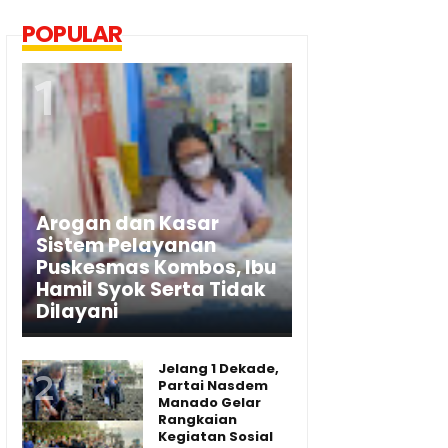
POPULAR
Arogan dan Kasar
Sistem Pelayanan
Puskesmas Kombos, Ibu
Hamil Syok Serta Tidak
Dilayani
Jelang 1 Dekade,
Partai Nasdem
Manado Gelar
Rangkaian
Kegiatan Sosial