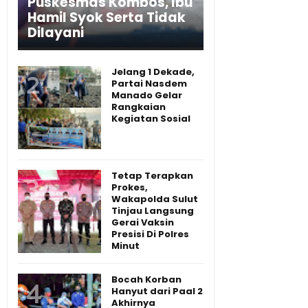
Puskesmas Kombos, Ibu
Hamil Syok Serta Tidak
Dilayani
Jelang 1 Dekade,
Partai Nasdem
Manado Gelar
Rangkaian
Kegiatan Sosial
Tetap Terapkan
Prokes,
Wakapolda Sulut
Tinjau Langsung
Gerai Vaksin
Presisi Di Polres
Minut
Bocah Korban
Hanyut dari Paal 2
Akhirnya