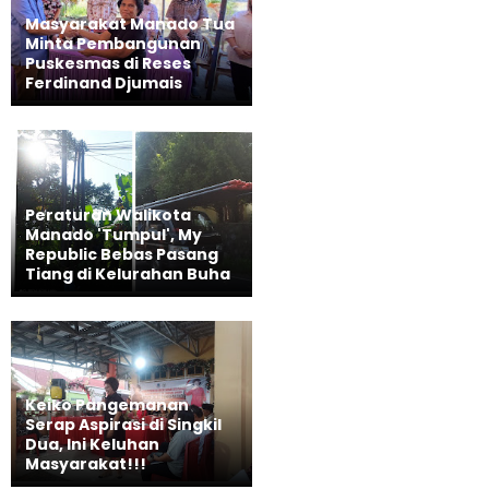
Masyarakat Manado Tua
Minta Pembangunan
Puskesmas di Reses
Ferdinand Djumais
Peraturan Walikota
Manado 'Tumpul', My
Republic Bebas Pasang
Tiang di Kelurahan Buha
Keiko Pangemanan
Serap Aspirasi di Singkil
Dua, Ini Keluhan
Masyarakat!!!