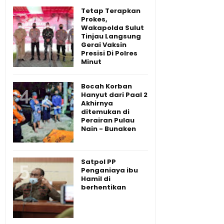
Tetap Terapkan
Prokes,
Wakapolda Sulut
Tinjau Langsung
Gerai Vaksin
Presisi Di Polres
Minut
Bocah Korban
Hanyut dari Paal 2
Akhirnya
ditemukan di
Perairan Pulau
Nain - Bunaken
Satpol PP
Penganiaya ibu
Hamil di
berhentikan