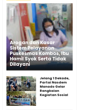
Arogan dan Kasar
Sistem Pelayanan
Puskesmas Kombos, Ibu
Hamil Syok Serta Tidak
Dilayani
Jelang 1 Dekade,
Partai Nasdem
Manado Gelar
Rangkaian
Kegiatan Sosial