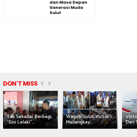
dan Masa Depan
Generasi Muda
Sulut
DON'T MISS
Tak Sekadar Berbagi,
Wagub Sulut Victor J.
Victo
"Gio Lelaki"...
Mailangkay:...
Dari 