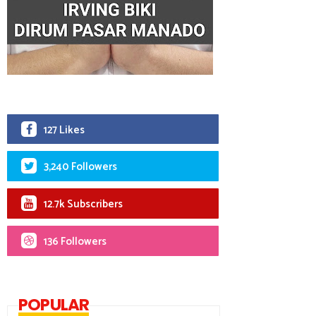
127 Likes
3,240 Followers
12.7k Subscribers
136 Followers
POPULAR