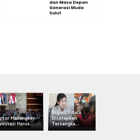
dan Masa Depan
Generasi Muda
Sulut
Bupati Sitaro
Wagub Victor
ctor Mailangkay:
Ditetapkan
Mailangkay
vestasi Harus...
Tersangka,...
Saksikan Sab