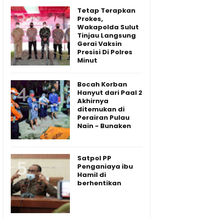
Tetap Terapkan
Prokes,
Wakapolda Sulut
Tinjau Langsung
Gerai Vaksin
Presisi Di Polres
Minut
Bocah Korban
Hanyut dari Paal 2
Akhirnya
ditemukan di
Perairan Pulau
Nain - Bunaken
Satpol PP
Penganiaya ibu
Hamil di
berhentikan