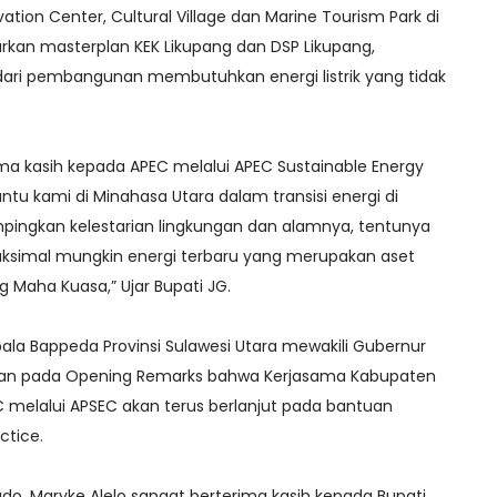
on Center, Cultural Village dan Marine Tourism Park di
arkan masterplan KEK Likupang dan DSP Likupang,
dari pembangunan membutuhkan energi listrik yang tidak
ima kasih kepada APEC melalui APEC Sustainable Energy
u kami di Minahasa Utara dalam transisi energi di
pingkan kelestarian lingkungan dan alamnya, tentunya
imal mungkin energi terbaru yang merupakan aset
Maha Kuasa,” Ujar Bupati JG.
la Bappeda Provinsi Sulawesi Utara mewakili Gubernur
an pada Opening Remarks bahwa Kerjasama Kabupaten
melalui APSEC akan terus berlanjut pada bantuan
ctice.
nado, Maryke Alelo sangat berterima kasih kepada Bupati