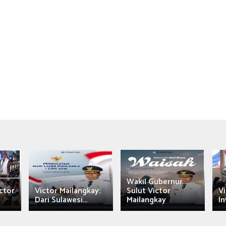
Wakil Gubernur
ctor
Victor Mailangkay:
Sulut Victor
Vi
Dari Sulawesi...
Mailangkay
In