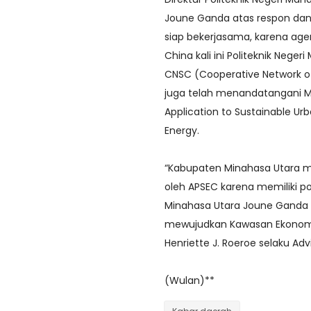
Joune Ganda atas respon dan 
siap bekerjasama, karena agen
China kali ini Politeknik Ne
CNSC (Cooperative Network of
juga telah menandatangani 
Application to Sustainable Ur
Energy.
“Kabupaten Minahasa Utara me
oleh APSEC karena memiliki po
Minahasa Utara Joune Ganda 
mewujudkan Kawasan Ekonomi K
Henriette J. Roeroe selaku Ad
(Wulan)**