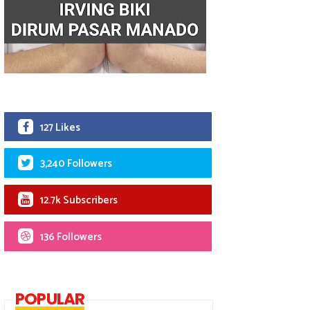
127 Likes
3,240 Followers
12.7k Subscribers
136 Followers
POPULAR