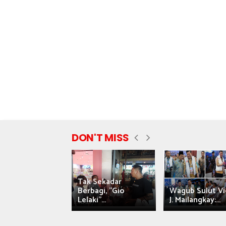
DON'T MISS
Tak Sekadar
nyataan Saiful
Berbagi, "Gio
Wagub Sulut Vi
ni Tuai Kritik,
Lelaki"...
J. Mailangkay:...