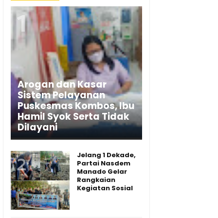
Arogan dan Kasar
Sistem Pelayanan
Puskesmas Kombos, Ibu
Hamil Syok Serta Tidak
Dilayani
Jelang 1 Dekade,
Partai Nasdem
Manado Gelar
Rangkaian
Kegiatan Sosial