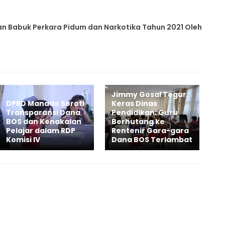
 Babuk Perkara Pidum dan Narkotika Tahun 2021 Oleh
Jimmy Gosal Tegur
DPRD Manado Soroti
Keras Dinas
Transparansi Dana
Pendidikan: Guru
BOS dan Kenakalan
Berhutang ke
Pelajar dalam RDP
Rentenir Gara-gara
Komisi IV
Dana BOS Terlambat