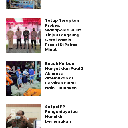
Tetap Terapkan
Prokes,
Wakapolda Sulut
Tinjau Langsung
Gerai Vaksin
Presisi Di Polres
Minut
Bocah Korban
Hanyut dari Paal 2
Akhirnya
ditemukan di
Perairan Pulau
Nain - Bunaken
Satpol PP
Penganiaya ibu
Hamil di
berhentikan