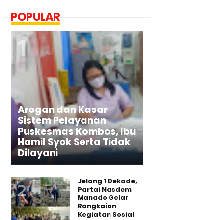
POPULAR
Arogan dan Kasar
Sistem Pelayanan
Puskesmas Kombos, Ibu
Hamil Syok Serta Tidak
Dilayani
Jelang 1 Dekade,
Partai Nasdem
Manado Gelar
Rangkaian
Kegiatan Sosial