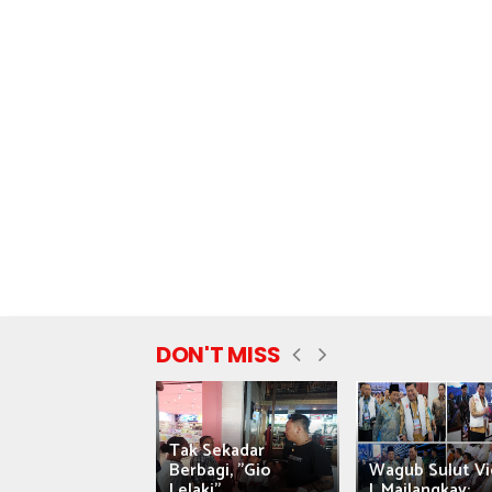
DON'T MISS
Tak Sekadar
nyataan Saiful
Berbagi, "Gio
Wagub Sulut Vi
ni Tuai Kritik,
Lelaki"...
J. Mailangkay:...