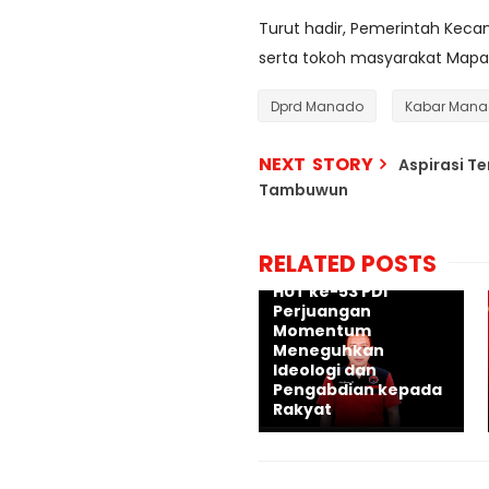
Turut hadir, Pemerintah Keca
serta tokoh masyarakat Map
Dprd Manado
Kabar Man
NEXT STORY
Aspirasi T
Tambuwun
RELATED POSTS
Andre Gerungan:
HUT ke-53 PDI
Perjuangan
Momentum
Meneguhkan
Ideologi dan
Pengabdian kepada
Rakyat