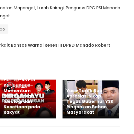
matan Mapanget, Lurah Kairagi, Pengurus DPC PSI Manado
anget
ado
erkait Bansos Warnai Reses III DPRD Manado Robert
Vanda Pinontoan:
HUT ke-53 PDI
Perjuangan
Momentum
Yasir Taruk Bua
Meneguhkan
Apresiasi Sikap
Ideologi dan
Tegas Gubernur YSK
Kesetiaan pada
Ringankan Beban
Rakyat
Masyarakat