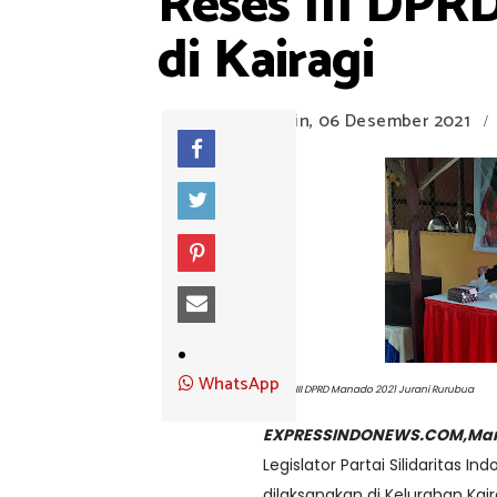
Reses III DPR
di Kairagi
Senin, 06 Desember 2021
/
WhatsApp
Reses III DPRD Manado 2021 Jurani Rurubua
EXPRESSINDONEWS.COM,Ma
Legislator Partai Silidaritas I
dilaksanakan di Kelurahan Ka