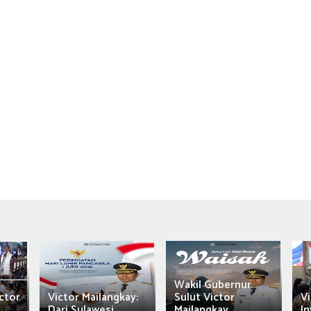
Wakil Gubernur
ctor
Victor Mailangkay:
Sulut Victor
Vi
Dari Sulawesi...
Mailangkay
In