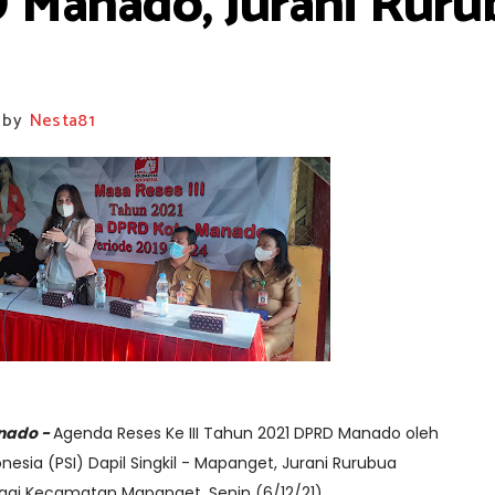
D Manado, Jurani Rur
by
Nesta81
nado -
Agenda Reses Ke III Tahun 2021 DPRD Manado oleh
ndonesia (PSI) Dapil Singkil - Mapanget, Jurani Rurubua
iragi Kecamatan Mapanget, Senin (6/12/21)