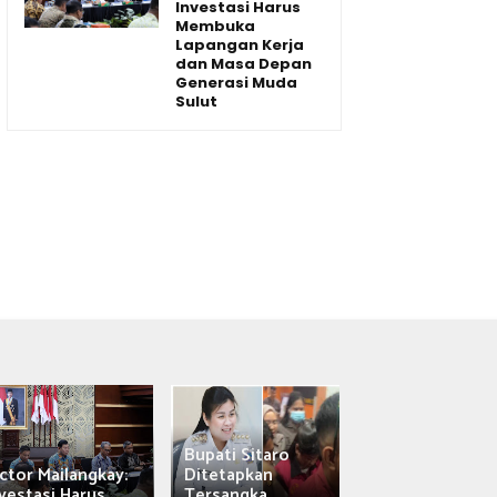
Investasi Harus
Membuka
Lapangan Kerja
dan Masa Depan
Generasi Muda
Sulut
Bupati Sitaro
Wagub Victor
ctor Mailangkay:
Ditetapkan
Mailangkay
vestasi Harus...
Tersangka,...
Saksikan Sab