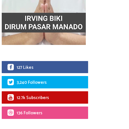
127 Likes
3,240 Followers
12.7k Subscribers
136 Followers