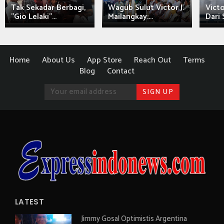
Tak Sekadar Berbagi,
Wagub Sulut Victor J.
Victo
"Gio Lelaki"...
Mailangkay:...
Dari 
Home
About Us
App Store
Reach Out
Terms
Blog
Contact
LATEST
Jimmy Gosal Optimistis Argentina