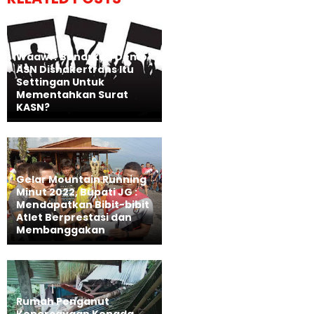
Waaw!! Benarkah Demo
ASN Disnakertrans Itu
Settingan Untuk
Mementahkan Surat
KASN?
Gelar Mountain Running
Minut 2022, Bupati JG :
Mendapatkan Bibit-bibit
Atlet Berprestasi dan
Membanggakan
Rumah Penganut
Kepercayaan Kepada