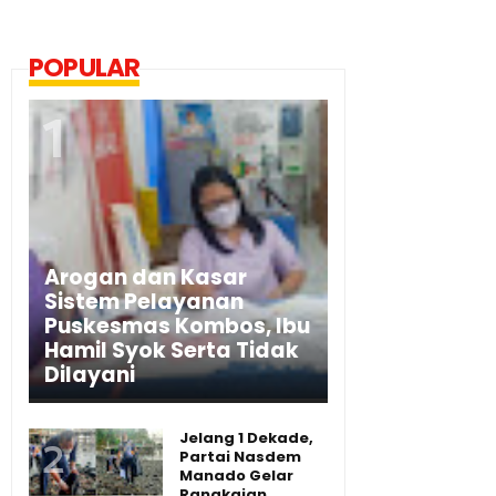
POPULAR
Arogan dan Kasar
Sistem Pelayanan
Puskesmas Kombos, Ibu
Hamil Syok Serta Tidak
Dilayani
Jelang 1 Dekade,
Partai Nasdem
Manado Gelar
Rangkaian