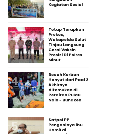
Kegiatan Sosial
Tetap Terapkan
Prokes,
Wakapolda Sulut
Tinjau Langsung
Gerai Vaksin
Presisi Di Polres
Minut
Bocah Korban
Hanyut dari Paal 2
Akhirnya
ditemukan di
Perairan Pulau
Nain - Bunaken
Satpol PP
Penganiaya ibu
Hamil di