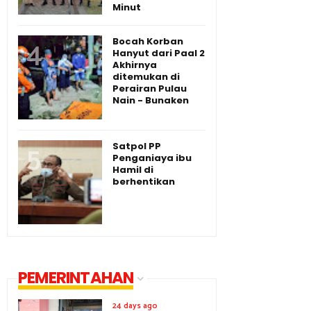
Minut
Bocah Korban
Hanyut dari Paal 2
Akhirnya
ditemukan di
Perairan Pulau
Nain - Bunaken
Satpol PP
Penganiaya ibu
Hamil di
berhentikan
PEMERINTAHAN
24 days ago