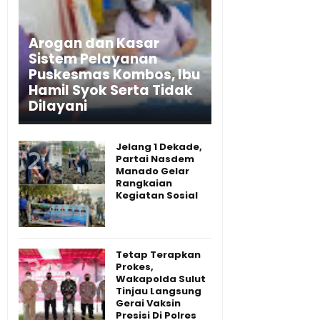
Arogan dan Kasar
Sistem Pelayanan
Puskesmas Kombos, Ibu
Hamil Syok Serta Tidak
Dilayani
Jelang 1 Dekade,
Partai Nasdem
Manado Gelar
Rangkaian
Kegiatan Sosial
Tetap Terapkan
Prokes,
Wakapolda Sulut
Tinjau Langsung
Gerai Vaksin
Presisi Di Polres