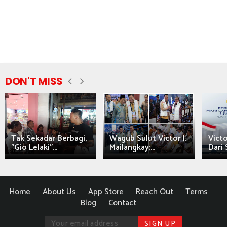
DON'T MISS
Tak Sekadar Berbagi,
Wagub Sulut Victor J.
Victo
"Gio Lelaki"...
Mailangkay:...
Dari 
Home
About Us
App Store
Reach Out
Terms
Blog
Contact