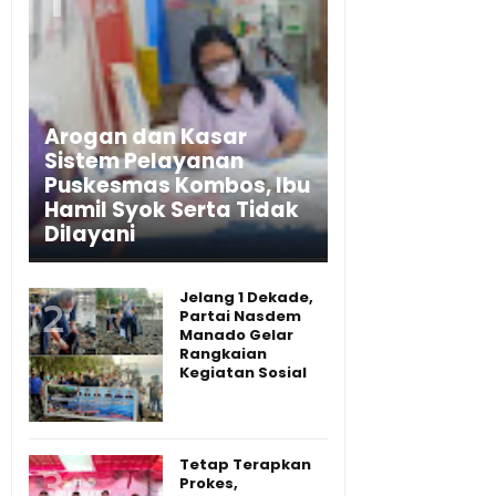
Arogan dan Kasar
Sistem Pelayanan
Puskesmas Kombos, Ibu
Hamil Syok Serta Tidak
Dilayani
Jelang 1 Dekade,
Partai Nasdem
Manado Gelar
Rangkaian
Kegiatan Sosial
Tetap Terapkan
Prokes,