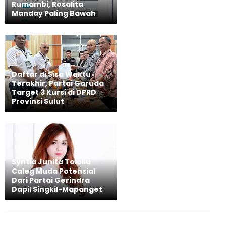
Rumambi, Rosalita
Manday Paling Bawah
Daftar di Sisa Waktu
Terakhir, Partai Garuda
Target 3 Kursi di DPRD
Provinsi Sulut
Syntia Junita Tololiu
Caleg Muda Potensial
Dari Partai Gerindra
Dapil Singkil-Mapanget