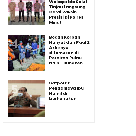
Wakapolda Sulut
Tinjau Langsung
Gerai Vaksin
Presisi Di Polres
Minut
Bocah Korban
Hanyut dari Paal 2
Akhirnya
ditemukan di
Perairan Pulau
Nain - Bunaken
Satpol PP
Penganiaya ibu
Hamil di
berhentikan