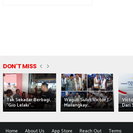
DON'T MISS
Tak Sekadar Berbagi,
Wagub Sulut Victor J.
Victo
"Gio Lelaki"...
Mailangkay:...
Dari 
Home
About Us
App Store
Reach Out
Terms