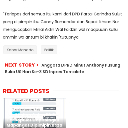
"Terlepas dari semua itu kami dari DPD Partai Gerindra Sulut
yang di pimpin ibu Conny Rumondor dan Bapak Ikhsan Nur
mengucapkan Minal Aidin Wal Faidzin wal maqbuulin kullu
ammin wa antum bi khairin,"tutupnya
Kabar Manado
Politik
NEXT STORY
Anggota DPRD Minut Anthony Pusung
Buka US Hari Ke-3 SD Inpres Tontalete
RELATED POSTS
Hasil Poling Caleg PDIP
Terpopuler Dapil Singkil
Mapanget Dipimipin Reza