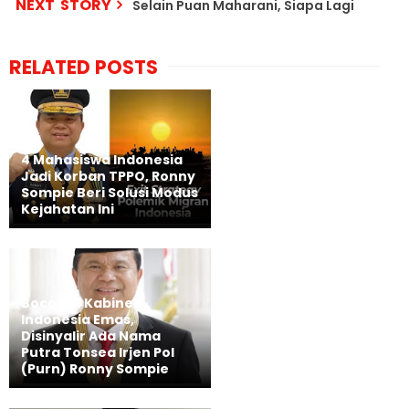
NEXT STORY
Selain Puan Maharani, Siapa Lagi
RELATED POSTS
4 Mahasiswa Indonesia
Jadi Korban TPPO, Ronny
Sompie Beri Solusi Modus
Kejahatan Ini
Bocoran Kabinet
Indonesia Emas,
Disinyalir Ada Nama
Putra Tonsea Irjen Pol
(Purn) Ronny Sompie