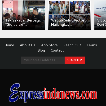
Tak Sekadar Berbagi,
Wagub Sulut Victor J.
Victo
"Gio Lelaki"...
Mailangkay:...
Dari 
Home
About Us
App Store
Reach Out
Terms
Blog
Contact