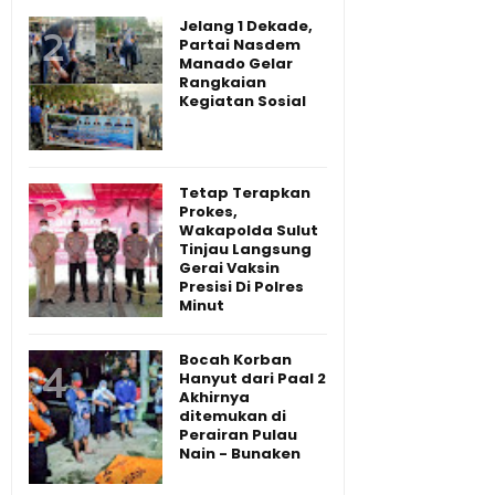
Jelang 1 Dekade,
Partai Nasdem
Manado Gelar
Rangkaian
Kegiatan Sosial
Tetap Terapkan
Prokes,
Wakapolda Sulut
Tinjau Langsung
Gerai Vaksin
Presisi Di Polres
Minut
Bocah Korban
Hanyut dari Paal 2
Akhirnya
ditemukan di
Perairan Pulau
Nain - Bunaken