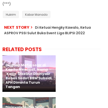
(***)
Hukrim
Kabar Manado
NEXT STORY
Di Ketuai Hengky Kawalo, Ketua
ASPROV PSSI Sulut Buka Event Liga BLIPSI 2022
RELATED POSTS
Dugaan Mafia solar di
Kapitu Mencuat, Nama
'Katio' Disebut Disinyalir
Bebas Sedot BBM Subsidi,
APH Diminta Turun
Tangan
Disinyalir Mafia Solar