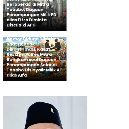
Beroperasi di Mitra
Tababo, Dugaan
Penampungan Milik FD
alias Fitra Diminta
Diselidiki APH
Nomor Diduga Diblokir
Saat Hendak
Dikonfirmasi, Kasat
Reskrim Polres Mitra
Bungkam soal Dugaan
Penampungan Solar di
Tababo Disinyalir Milik AT
alias Alfa