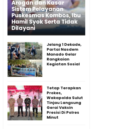
Arogan dan Kasar
Sistem Pelayanan
Puskesmas Kombos, Ibu
Hamil Syok Serta Tidak
Dilayani
Jelang 1 Dekade,
Partai Nasdem
Manado Gelar
Rangkaian
Kegiatan Sosial
Tetap Terapkan
Prokes,
Wakapolda Sulut
Tinjau Langsung
Gerai Vaksin
Presisi Di Polres
Minut