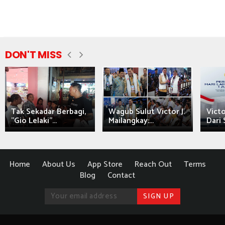
DON'T MISS
Tak Sekadar Berbagi,
Wagub Sulut Victor J.
Victo
"Gio Lelaki"...
Mailangkay:...
Dari 
Home
About Us
App Store
Reach Out
Terms
Blog
Contact