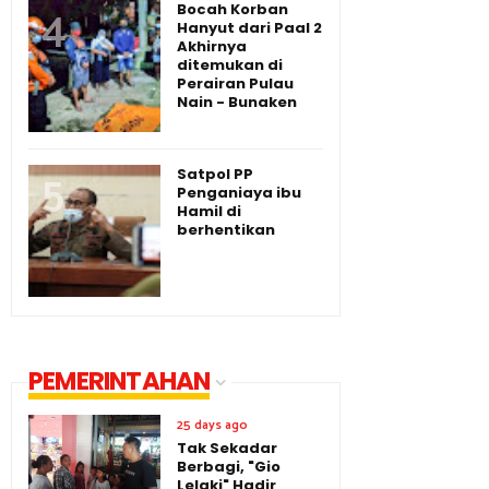
Bocah Korban
Hanyut dari Paal 2
Akhirnya
ditemukan di
Perairan Pulau
Nain - Bunaken
Satpol PP
Penganiaya ibu
Hamil di
berhentikan
PEMERINTAHAN
25 days ago
Tak Sekadar
Berbagi, "Gio
Lelaki" Hadir