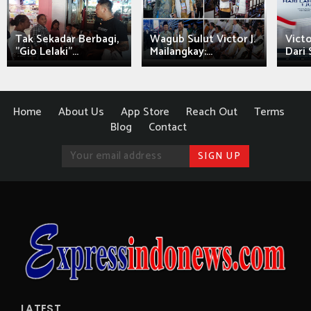
Tak Sekadar Berbagi,
Wagub Sulut Victor J.
Victo
"Gio Lelaki"...
Mailangkay:...
Dari 
Home
About Us
App Store
Reach Out
Terms
Blog
Contact
LATEST