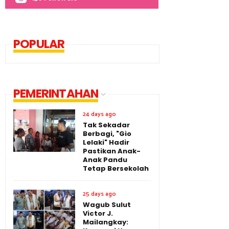
POPULAR
PEMERINTAHAN
24 days ago
Tak Sekadar
Berbagi, "Gio
Lelaki" Hadir
Pastikan Anak-
Anak Pandu
Tetap Bersekolah
25 days ago
Wagub Sulut
Victor J.
Mailangkay: