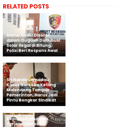
RELATED POSTS
Nama Abdul Disorot
dalam Dugaan Distribusi
Solar Ilegal di Bitung,
Polisi Beri Respons Awal
Sri Nanda Lamadau:
Kasus Narkoba Ketling
Malendeng Tampar
Pemerintah, Harus Jadi
Pintu Bongkar Sindikat
Kepala Lingkungan
Terjerat Narkoba,