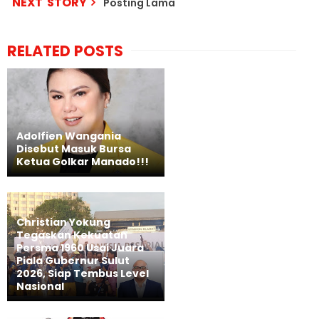
NEXT STORY
Posting Lama
RELATED POSTS
Adolfien Wangania
Disebut Masuk Bursa
Ketua Golkar Manado!!!
Christian Yokung
Tegaskan Kekuatan
Persma 1960 Usai Juara
Piala Gubernur Sulut
2026, Siap Tembus Level
Nasional