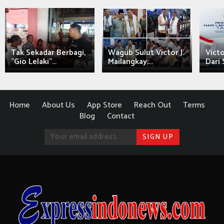
Tak Sekadar Berbagi,
Wagub Sulut Victor J.
Victo
"Gio Lelaki"...
Mailangkay:...
Dari 
Home
About Us
App Store
Reach Out
Terms
Blog
Contact