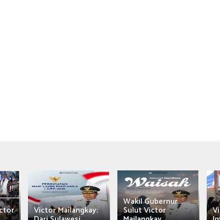
Wakil Gubernur
ctor
Victor Mailangkay:
Sulut Victor
Vi
Dari Sulawesi...
Mailangkay
In