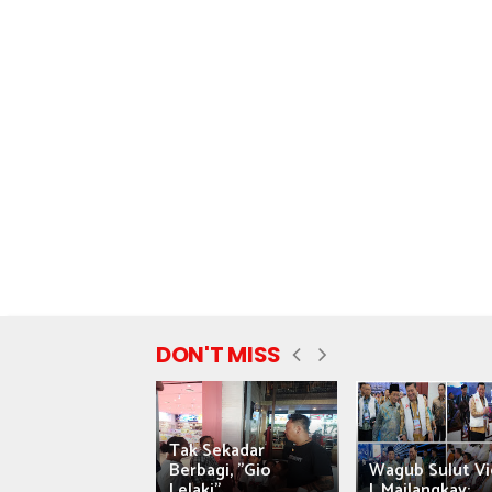
DON'T MISS
Tak Sekadar
nyataan Saiful
Berbagi, "Gio
Wagub Sulut Vi
ni Tuai Kritik,
Lelaki"...
J. Mailangkay:...