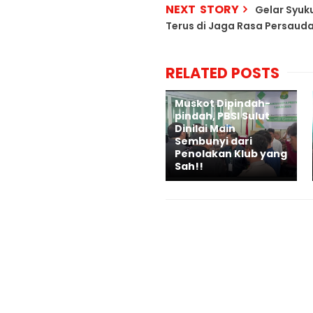
NEXT STORY
Gelar Syuk
Terus di Jaga Rasa Persaud
RELATED POSTS
Muskot Dipindah-
pindah, PBSI Sulut
Dinilai Main
Sembunyi dari
Penolakan Klub yang
Sah!!