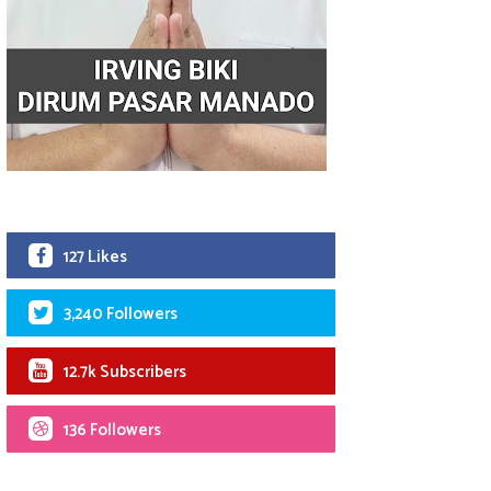
127 Likes
3,240 Followers
12.7k Subscribers
136 Followers