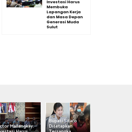
Investasi Harus
Membuka
Lapangan Kerja
dan Masa Depan
Generasi Muda
Sulut
Bupati Sitaro
Wagub Victor
ctor Mailangkay:
Ditetapkan
Mailangkay
vestasi Harus...
Tersangka,...
Saksikan Sab