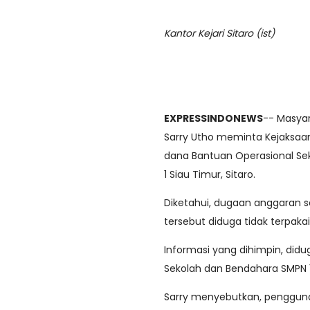
Kantor Kejari Sitaro (ist)
EXPRESSINDONEWS
-- Masyar
Sarry Utho meminta Kejaksaan
dana Bantuan Operasional Se
1 Siau Timur, Sitaro.
Diketahui, dugaan anggaran se
tersebut diduga tidak terpak
Informasi yang dihimpin, didu
Sekolah dan Bendahara SMPN 1
Sarry menyebutkan, penggunaa