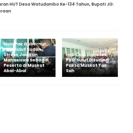
uran HUT Desa Watudambo Ke-134 Tahun, Bupati JG:
araan
Halo Pak Gubernur,
PBSI Sulut Sudah
Stress,Jadikan
Hak Club Dipreteli,
Mahasiswa Sebagai
PBSI Sulut Dituding
Peserta di Muskot
Paksa Muskot Tak
Abal-Abal
Sah