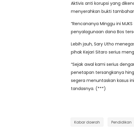
Aktivis anti korupsi yang dik
menyerahkan bukti tambahan t
“Rencananya Minggu ini MJKS
penyalagunaan dana Bos terse
Lebih jauh, Sary Utho menega
pihak Kejari Sitaro serius men
“Sejak awal kami serius denga
penetapan tersangkanya hingg
segera menuntaskan kasus ini.
tandasnya. (***)
Kabar daerah
Pendidikan