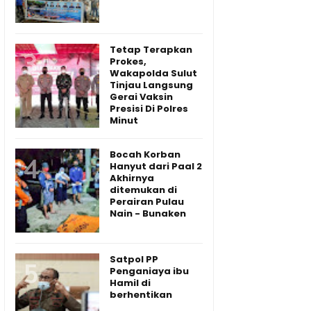
Tetap Terapkan
Prokes,
Wakapolda Sulut
Tinjau Langsung
Gerai Vaksin
Presisi Di Polres
Minut
Bocah Korban
Hanyut dari Paal 2
Akhirnya
ditemukan di
Perairan Pulau
Nain - Bunaken
Satpol PP
Penganiaya ibu
Hamil di
berhentikan