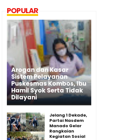
POPULAR
Arogan dan Kasar
Sistem Pelayanan
Puskesmas Kombos, Ibu
Hamil Syok Serta Tidak
Dilayani
Jelang 1 Dekade,
Partai Nasdem
Manado Gelar
Rangkaian
Kegiatan Sosial