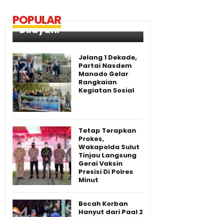
Puskesmas Kombos, Ibu
POPULAR
Hamil Syok Serta Tidak
Dilayani
Jelang 1 Dekade,
Partai Nasdem
Manado Gelar
Rangkaian
Kegiatan Sosial
Tetap Terapkan
Prokes,
Wakapolda Sulut
Tinjau Langsung
Gerai Vaksin
Presisi Di Polres
Minut
Bocah Korban
Hanyut dari Paal 2