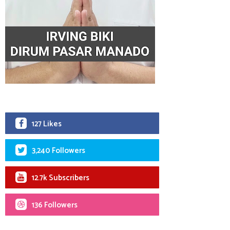
127 Likes
3,240 Followers
12.7k Subscribers
136 Followers
Arogan dan Kasar
Sistem Pelayanan