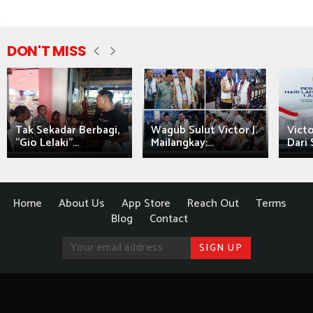
DON'T MISS
Tak Sekadar Berbagi,
Wagub Sulut Victor J.
Victo
"Gio Lelaki"...
Mailangkay:...
Dari 
Home
About Us
App Store
Reach Out
Terms
Blog
Contact