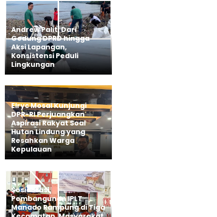
Andrew Palit: Dari
Gedung DPRD hingga
Aksi Lapangan,
Konsistensi Peduli
Lingkungan
Elryc Mosal Kunjungi
DPR-RI Perjuangkan
Aspirasi Rakyat Soal
Hutan Lindung yang
Resahkan Warga
Kepulauan
Sosialisasi
Pembangunan IPLT
Manado Rampung di Tiga
Kecamatan, Masyarakat