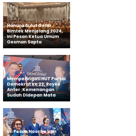
Hanura Sulut Gelar
Bimtek Menjelang 2024,
Ini Pesan Ketua Umum
Oesman Sapta
Memperingati HUT Partai
Demokrat ke 22, Royke
Anter :Kemenangan
Sudah Didepan Mata
Ini Pesan Noortje Van