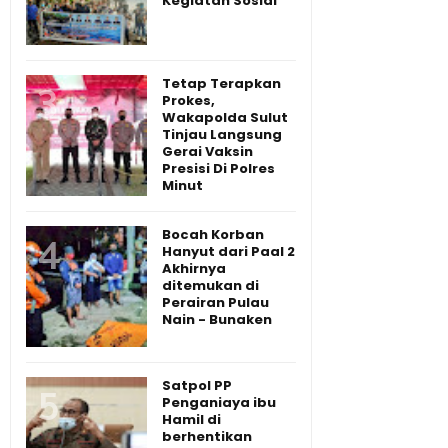
Kegiatan Sosial
Tetap Terapkan
Prokes,
Wakapolda Sulut
Tinjau Langsung
Gerai Vaksin
Presisi Di Polres
Minut
Bocah Korban
Hanyut dari Paal 2
Akhirnya
ditemukan di
Perairan Pulau
Nain - Bunaken
Satpol PP
Penganiaya ibu
Hamil di
berhentikan