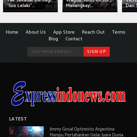
Tak Sekadar Berbagi,
Wagub Sulut Victor J.
Victo
"Gio Lelaki"...
Mailangkay:...
Dari 
Home
About Us
App Store
Reach Out
Terms
Blog
Contact
LATEST
Jimmy Gosal Optimistis Argentina
Mampu Pertahankan Gelar Juara Dunia