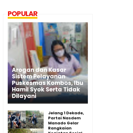
POPULAR
Arogan dan Kasar
Sistem Pelayanan
Puskesmas Kombos, Ibu
Hamil Syok Serta Tidak
Dilayani
Jelang 1 Dekade,
Partai Nasdem
Manado Gelar
Rangkaian