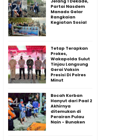
Jelang 1 Dekade,
Partai Nasdem
Manado Gelar
Rangkaian
Kegiatan Sosial
Tetap Terapkan
Prokes,
Wakapolda Sulut
Tinjau Langsung
Gerai Vaksin
Presisi Di Polres
Minut
Bocah Korban
Hanyut dari Paal 2
Akhirnya
ditemukan di
Perairan Pulau
Nain - Bunaken