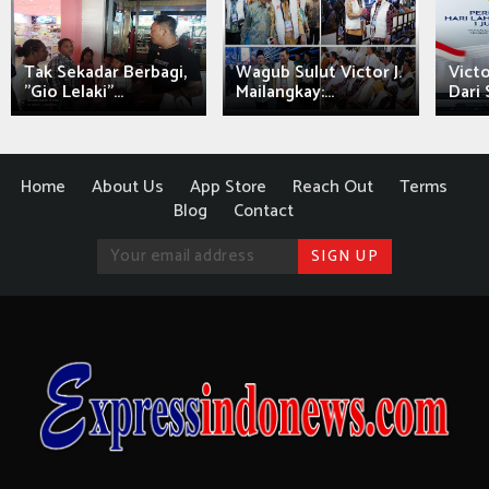
Tak Sekadar Berbagi,
Wagub Sulut Victor J.
Victo
"Gio Lelaki"...
Mailangkay:...
Dari 
Home
About Us
App Store
Reach Out
Terms
Blog
Contact