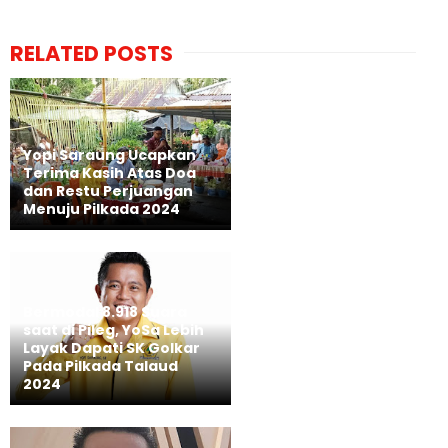
RELATED POSTS
Yopi Saraung Ucapkan
Terima Kasih Atas Doa
dan Restu Perjuangan
Menuju Pilkada 2024
Bermodal 8.918 Suara
saat di Pileg, YoSa Lebih
Layak Dapati SK Golkar
Pada Pilkada Talaud
2024