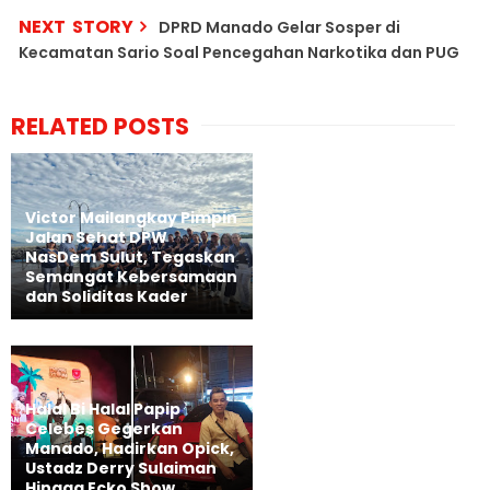
NEXT STORY
DPRD Manado Gelar Sosper di
Kecamatan Sario Soal Pencegahan Narkotika dan PUG
RELATED POSTS
Victor Mailangkay Pimpin
Jalan Sehat DPW
NasDem Sulut, Tegaskan
Semangat Kebersamaan
dan Soliditas Kader
Halal Bi Halal Papip
Celebes Gegerkan
Manado, Hadirkan Opick,
Ustadz Derry Sulaiman
Hingga Ecko Show