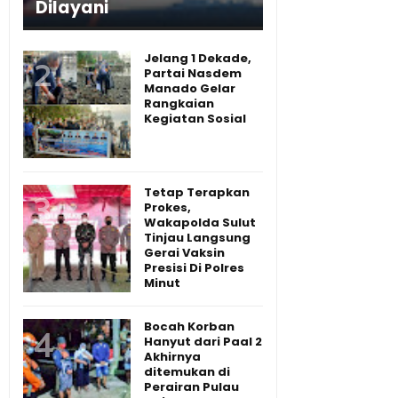
Dilayani
Jelang 1 Dekade,
Partai Nasdem
Manado Gelar
Rangkaian
Kegiatan Sosial
Tetap Terapkan
Prokes,
Wakapolda Sulut
Tinjau Langsung
Gerai Vaksin
Presisi Di Polres
Minut
Bocah Korban
Hanyut dari Paal 2
Akhirnya
ditemukan di
Perairan Pulau