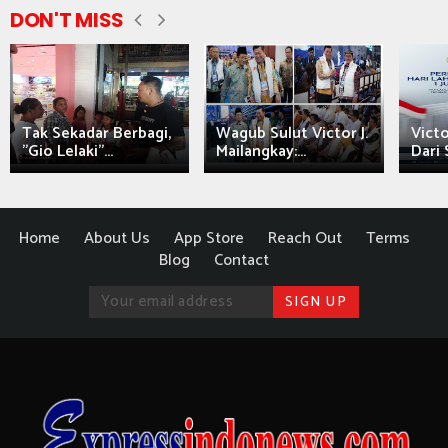
DON'T MISS
Tak Sekadar Berbagi,
Wagub Sulut Victor J.
Victo
"Gio Lelaki"...
Mailangkay:...
Dari 
Home
About Us
App Store
Reach Out
Terms
Blog
Contact