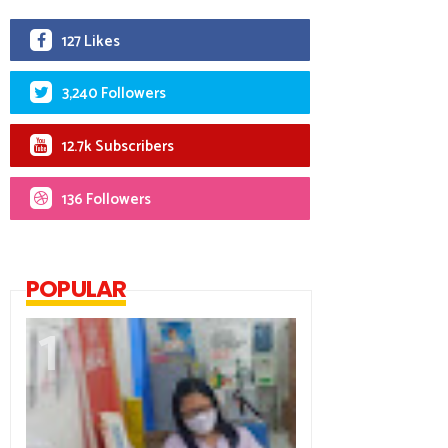
127 Likes
3,240 Followers
12.7k Subscribers
136 Followers
POPULAR