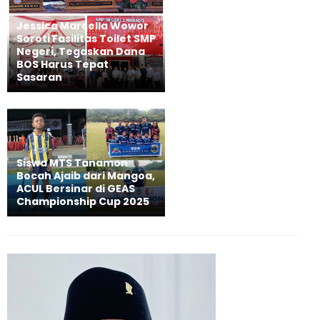
Jessica Marcella Wowor
Soroti Fasilitas Toilet SMP
Negeri, Tegaskan Dana
BOS Harus Tepat
Sasaran
Siswa MTS Tanamon
Bocah Ajaib dari Mangoa,
ACUL Bersinar di GEAS
Championship Cup 2025