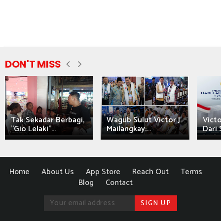
DON'T MISS
Tak Sekadar Berbagi,
Wagub Sulut Victor J.
Victo
"Gio Lelaki"...
Mailangkay:...
Dari 
Home
About Us
App Store
Reach Out
Terms
Blog
Contact