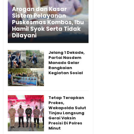
Arogan dan Kasar
Sistem Pelayanan
Puskesmas Kombos, Ibu
Hamil Syok Serta Tidak
Dilayani
Jelang 1 Dekade,
Partai Nasdem
Manado Gelar
Rangkaian
Kegiatan Sosial
Tetap Terapkan
Prokes,
Wakapolda Sulut
Tinjau Langsung
Gerai Vaksin
Presisi Di Polres
Minut