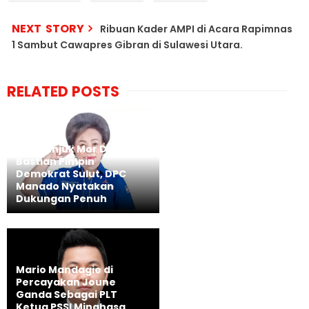
NEXT STORY
Ribuan Kader AMPI di Acara Rapimnas
1 Sambut Cawapres Gibran di Sulawesi Utara.
RELATED POSTS
AHY Tunjuk Mor Dominus
Bastian Pimpin
Demokrat Sulut, DPC
Manado Nyatakan
Dukungan Penuh
Mario Mandagie di
Percayakan Joune
Ganda Sebagai PLT
Ketua PSSI Minahasa