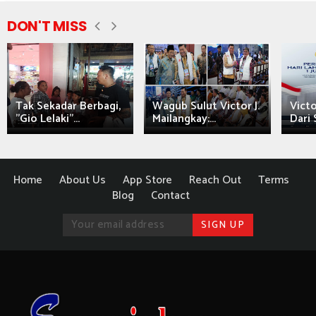
DON'T MISS
Tak Sekadar Berbagi,
Wagub Sulut Victor J.
Victo
"Gio Lelaki"...
Mailangkay:...
Dari 
Home
About Us
App Store
Reach Out
Terms
Blog
Contact