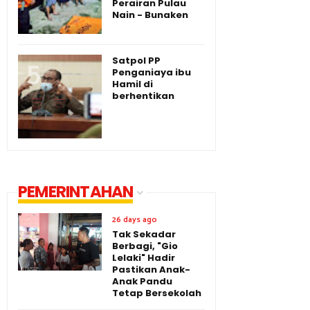
Perairan Pulau
Nain - Bunaken
Satpol PP
Penganiaya ibu
Hamil di
berhentikan
PEMERINTAHAN
26 days ago
Tak Sekadar
Berbagi, "Gio
Lelaki" Hadir
Pastikan Anak-
Anak Pandu
Tetap Bersekolah