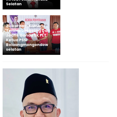
Selatan
Zulkarnain Kamaru
Terima Langsung Dari
Joune Ganda SK PLT
Ketua PSSI
Bolaangmongondow
selatan