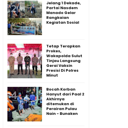
Jelang 1 Dekade,
Partai Nasdem
Manado Gelar
Rangkaian
Kegiatan Sosial
Tetap Terapkan
Prokes,
Wakapolda Sulut
Tinjau Langsung
Gerai Vaksin
Presisi Di Polres
Minut
Bocah Korban
Hanyut dari Paal 2
Akhirnya
ditemukan di
Perairan Pulau
Nain - Bunaken