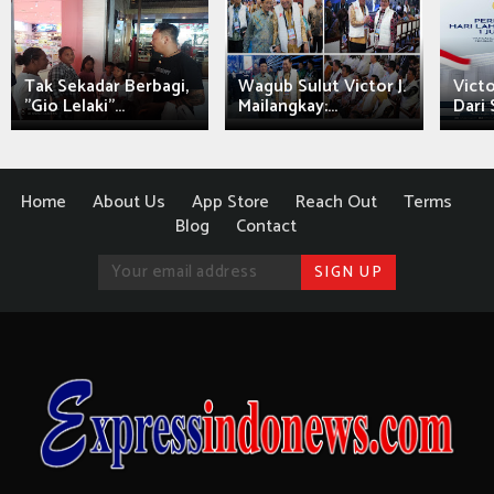
Tak Sekadar Berbagi,
Wagub Sulut Victor J.
Victo
"Gio Lelaki"...
Mailangkay:...
Dari 
Home
About Us
App Store
Reach Out
Terms
Blog
Contact