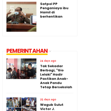
Satpol PP
Penganiaya ibu
Hamil di
berhentikan
PEMERINTAHAN
24 days ago
Tak Sekadar
Berbagi, "Gio
Lelaki" Hadir
Pastikan Anak-
Anak Pandu
Tetap Bersekolah
25 days ago
Wagub Sulut
Victor J.