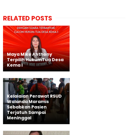
RELATED POSTS
Maya Mike Anthony
Terpilih HukumTua Desa
Kema I
Kelalaian Perawat RSUD
Walanda Maramis
Sebabkan Pasien
Terjatuh Sampai
Meninggal