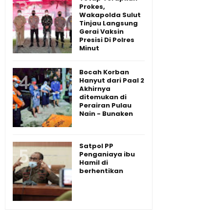
Prokes,
Wakapolda Sulut
Tinjau Langsung
Gerai Vaksin
Presisi Di Polres
Minut
Bocah Korban
Hanyut dari Paal 2
Akhirnya
ditemukan di
Perairan Pulau
Nain - Bunaken
Satpol PP
Penganiaya ibu
Hamil di
berhentikan