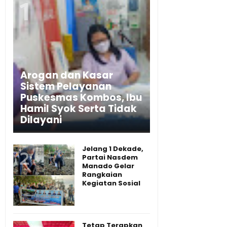
Arogan dan Kasar
Sistem Pelayanan
Puskesmas Kombos, Ibu
Hamil Syok Serta Tidak
Dilayani
Jelang 1 Dekade,
Partai Nasdem
Manado Gelar
Rangkaian
Kegiatan Sosial
Tetap Terapkan