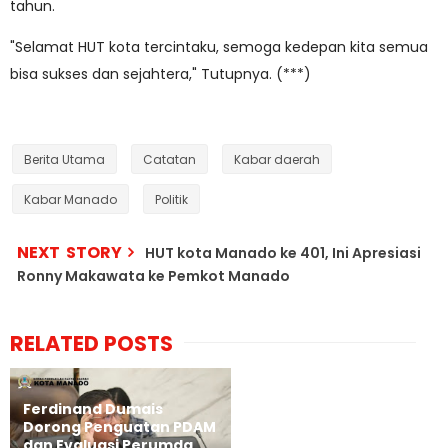
tahun.
"Selamat HUT kota tercintaku, semoga kedepan kita semua
bisa sukses dan sejahtera," Tutupnya. (***)
Berita Utama
Catatan
Kabar daerah
Kabar Manado
Politik
NEXT STORY
HUT kota Manado ke 401, Ini Apresiasi
Ronny Makawata ke Pemkot Manado
RELATED POSTS
Ferdinand Dumais
Dorong Penguatan PDAM
dan Evaluasi Perumda