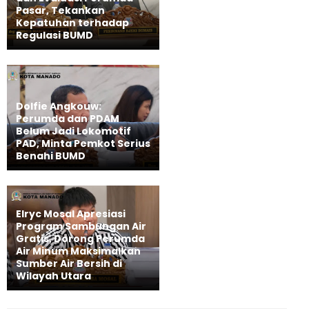
Pasar, Tekankan
Kepatuhan terhadap
Regulasi BUMD
Dolfie Angkouw:
Perumda dan PDAM
Belum Jadi Lokomotif
PAD, Minta Pemkot Serius
Benahi BUMD
Elryc Mosal Apresiasi
Program Sambungan Air
Gratis, Dorong Perumda
Air Minum Maksimalkan
Sumber Air Bersih di
Wilayah Utara