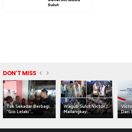
Sulut
DON'T MISS
Tak Sekadar Berbagi,
Wagub Sulut Victor J.
Victo
"Gio Lelaki"...
Mailangkay:...
Dari 