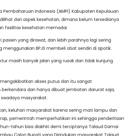
a Pembaharuan Indonesia (AMPI) Kabupaten Kepulauan
a dilihat dari aspek kesehatan, dimana belum tersedianya
an fasilitas kesehatan memadai.
i pasien yang dirawat, dan lebih parahnya lagi sering
g menggunakan BPJS membeli obat sendiri di apotik.
uktur masih banyak jalan yang rusak dan tidak kunjung
 mengakibatkan akses putus dan itu sangat
erkendara dan hanya dibuat jembatan darurat saja,
h swadaya masyarakat.
dikan, keluhan masyarakat karena sering mati lampu dan
arap, pemerintah memperhatikan ini sehingga penderitaan
un-tahun bisa diakhiri demi terciptanya Talaud Damai
 imbau Calon Bupati yang Dirindukan masyarakat Talaud