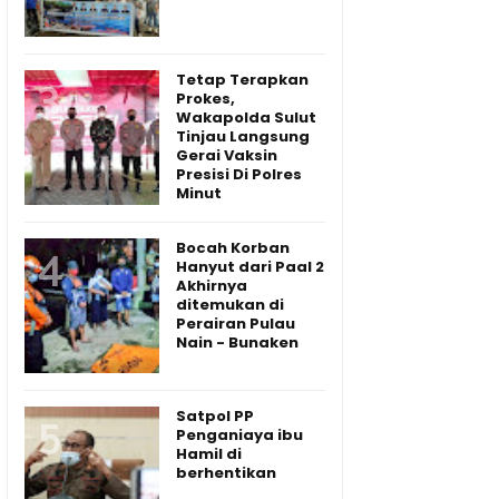
Tetap Terapkan
Prokes,
Wakapolda Sulut
Tinjau Langsung
Gerai Vaksin
Presisi Di Polres
Minut
Bocah Korban
Hanyut dari Paal 2
Akhirnya
ditemukan di
Perairan Pulau
Nain - Bunaken
Satpol PP
Penganiaya ibu
Hamil di
berhentikan