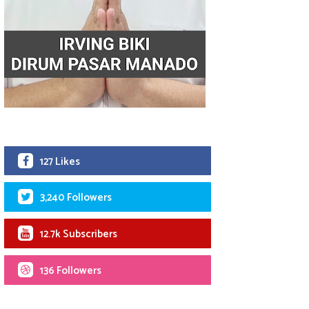
127 Likes
3,240 Followers
12.7k Subscribers
136 Followers