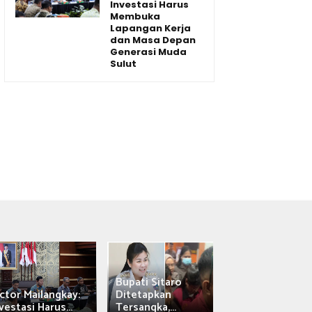
Investasi Harus
Membuka
Lapangan Kerja
dan Masa Depan
Generasi Muda
Sulut
Bupati Sitaro
Wagub Victor
ctor Mailangkay:
Ditetapkan
Mailangkay
vestasi Harus...
Tersangka,...
Saksikan Sab