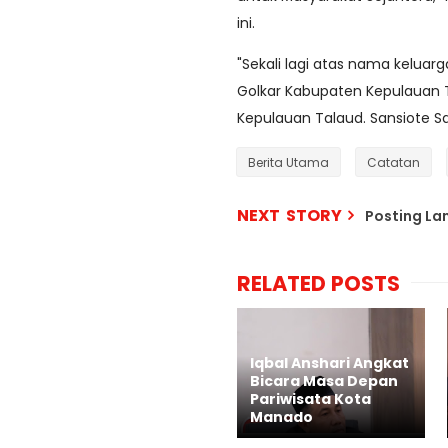
ini.
"Sekali lagi atas nama keluarg
Golkar Kabupaten Kepulauan
Kepulauan Talaud. Sansiote Sa
Berita Utama
Catatan
NEXT STORY
Posting L
RELATED POSTS
Iqbal Anshari Angkat
Bicara Masa Depan
Pariwisata Kota
Manado