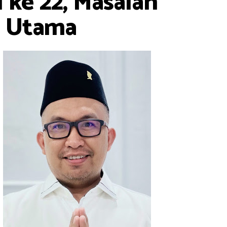
 ke 22, Masalah
g Utama