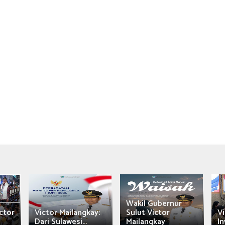
Wakil Gubernur
ctor
Victor Mailangkay:
Sulut Victor
Vi
Dari Sulawesi...
Mailangkay
In