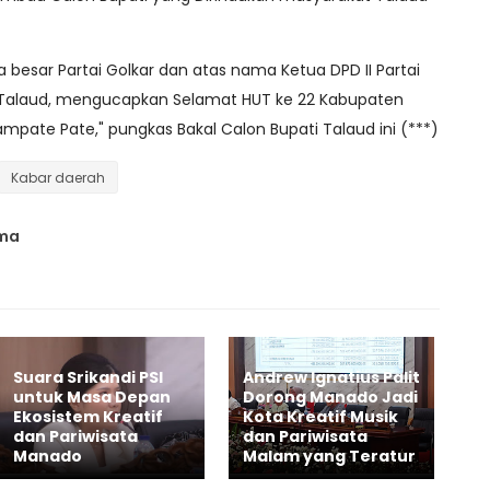
a besar Partai Golkar dan atas nama Ketua DPD II Partai
 Talaud, mengucapkan Selamat HUT ke 22 Kabupaten
mpate Pate," pungkas Bakal Calon Bupati Talaud ini (***)
Kabar daerah
ama
Suara Srikandi PSI
Andrew Ignatius Palit
untuk Masa Depan
Dorong Manado Jadi
Ekosistem Kreatif
Kota Kreatif Musik
dan Pariwisata
dan Pariwisata
Manado
Malam yang Teratur