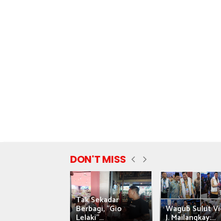
DON'T MISS
Tak Sekadar
nyataan Saiful
Berbagi, "Gio
Wagub Sulut Vi
ni Tuai Kritik,
Lelaki"...
J. Mailangkay:...