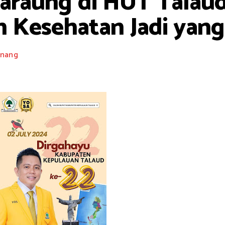
araung di HUT Talaud
n Kesehatan Jadi yan
nang