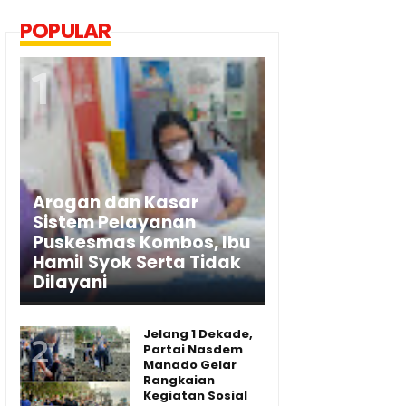
POPULAR
Arogan dan Kasar
Sistem Pelayanan
Puskesmas Kombos, Ibu
Hamil Syok Serta Tidak
Dilayani
Jelang 1 Dekade,
Partai Nasdem
Manado Gelar
Rangkaian
Kegiatan Sosial