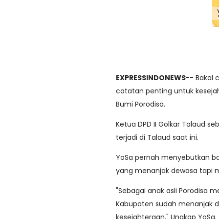
EXPRESSINDONEWS
-- Bakal 
catatan penting untuk kesej
Bumi Porodisa.
Ketua DPD II Golkar Talaud s
terjadi di Talaud saat ini.
YoSa pernah menyebutkan bah
yang menanjak dewasa tapi m
"Sebagai anak asli Porodisa m
Kabupaten sudah menanjak d
kesejahteraan," Ungkap YoSa.