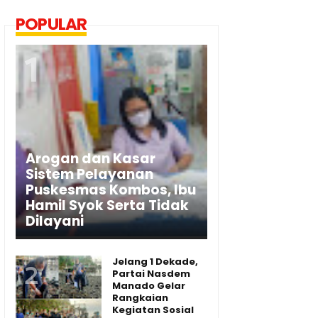
POPULAR
Arogan dan Kasar
Sistem Pelayanan
Puskesmas Kombos, Ibu
Hamil Syok Serta Tidak
Dilayani
Jelang 1 Dekade,
Partai Nasdem
Manado Gelar
Rangkaian
Kegiatan Sosial