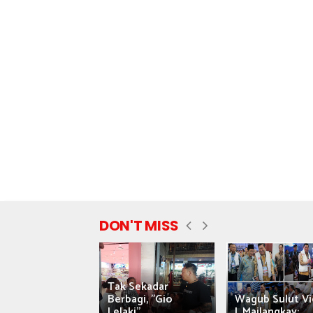
DON'T MISS
Tak Sekadar
nyataan Saiful
Berbagi, "Gio
Wagub Sulut Vi
ni Tuai Kritik,
Lelaki"...
J. Mailangkay:...