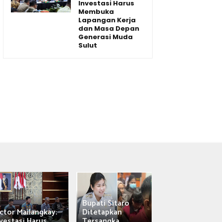
Investasi Harus
Membuka
Lapangan Kerja
dan Masa Depan
Generasi Muda
Sulut
Bupati Sitaro
Wagub Victor
ctor Mailangkay:
Ditetapkan
Mailangkay
vestasi Harus...
Tersangka,...
Saksikan Sab