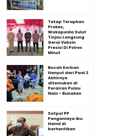
Tetap Terapkan
Prokes,
Wakapolda Sulut
Tinjau Langsung
Gerai Vaksin
Presisi Di Polres
Minut
Bocah Korban
Hanyut dari Paal 2
Akhirnya
ditemukan di
Perairan Pulau
Nain - Bunaken
Satpol PP
Penganiaya ibu
Hamil di
berhentikan