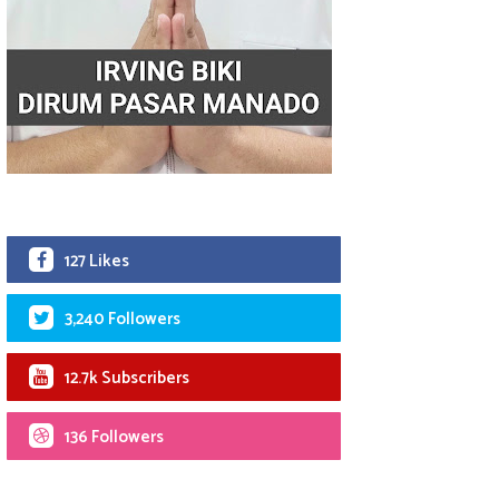
127 Likes
3,240 Followers
12.7k Subscribers
136 Followers