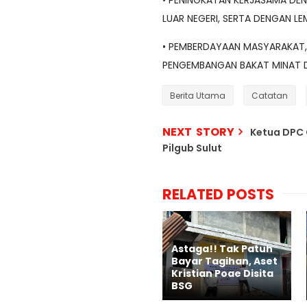
• PENINGKATAN KERJASAMA DE
LUAR NEGERI, SERTA DENGAN 
• PEMBERDAYAAN MASYARAKAT,
PENGEMBANGAN BAKAT MINAT DI
Berita Utama
Catatan
NEXT STORY
Ketua DPC 
Pilgub Sulut
RELATED POSTS
Astaga!! Tak Patuh
Bayar Tagihan, Aset
Kristian Poae Disita
BSG