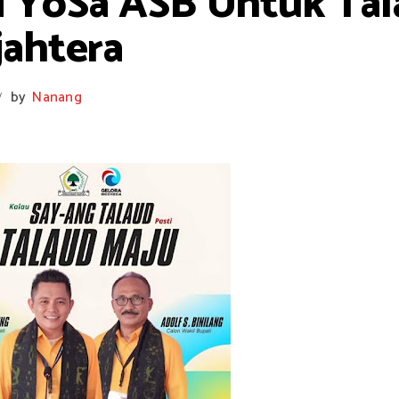
isi YoSa ASB Untuk Ta
jahtera
by
Nanang
/