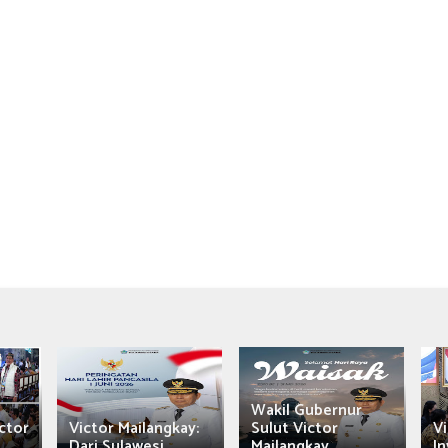
Wakil Gubernur
ctor
Victor Mailangkay:
Sulut Victor
Vi
Dari Sulawesi...
Mailangkay
In