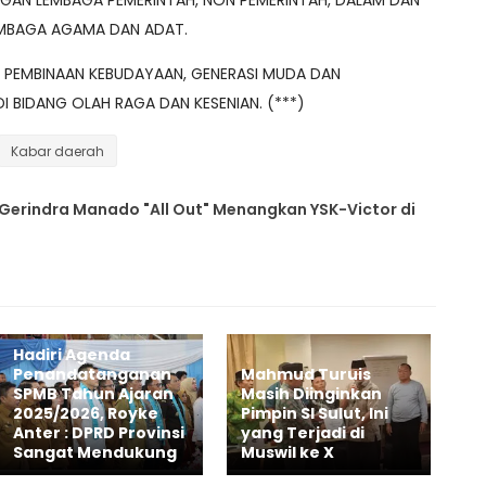
NGAN LEMBAGA PEMERINTAH, NON PEMERINTAH, DALAM DAN
LEMBAGA AGAMA DAN ADAT.
 PEMBINAAN KEBUDAYAAN, GENERASI MUDA DAN
 BIDANG OLAH RAGA DAN KESENIAN. (***)
Kabar daerah
Gerindra Manado "All Out" Menangkan YSK-Victor di
Hadiri Agenda
Penandatanganan
Mahmud Turuis
SPMB Tahun Ajaran
Masih Diinginkan
2025/2026, Royke
Pimpin SI Sulut, Ini
Anter : DPRD Provinsi
yang Terjadi di
Sangat Mendukung
Muswil ke X