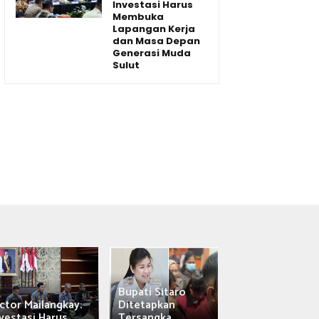
Investasi Harus
Membuka
Lapangan Kerja
dan Masa Depan
Generasi Muda
Sulut
Bupati Sitaro
Wagub Victor
ctor Mailangkay:
Ditetapkan
Mailangkay
vestasi Harus...
Tersangka,...
Saksikan Sab