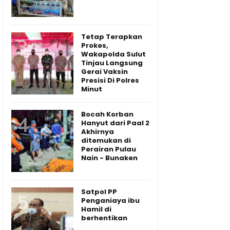
Tetap Terapkan
Prokes,
Wakapolda Sulut
Tinjau Langsung
Gerai Vaksin
Presisi Di Polres
Minut
Bocah Korban
Hanyut dari Paal 2
Akhirnya
ditemukan di
Perairan Pulau
Nain - Bunaken
Satpol PP
Penganiaya ibu
Hamil di
berhentikan