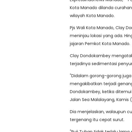
Kota Manado dilanda curahan h
wilayah Kota Manado.
Pjs Wali Kota Manado, Clay 
meninjau lokasi yang ada. H
jajaran Pemkot Kota Manado.
Clay Dondokambey mengatakan
terjadinya sedimentasi peny
"Didalam gorong-gorong juga
mengakibatkan terjadi genang
Dondokambey, ketika ditemui 
Jalan Sea Malalayang, Kamis 
Dia menjelaskan, walaupun cu
tergenang itu cepat surut.
"Puji Tuhan tidak terlalu lam