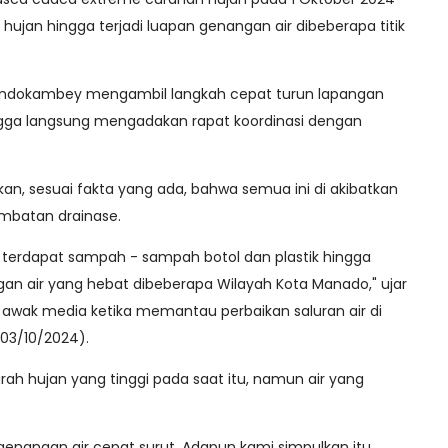
ujan hingga terjadi luapan genangan air dibeberapa titik
Dondokambey mengambil langkah cepat turun lapangan
ingga langsung mengadakan rapat koordinasi dengan
, sesuai fakta yang ada, bahwa semua ini di akibatkan
umbatan drainase.
 terdapat sampah - sampah botol dan plastik hingga
an air yang hebat dibeberapa Wilayah Kota Manado," ujar
awak media ketika memantau perbaikan saluran air di
(03/10/2024).
rah hujan yang tinggi pada saat itu, namun air yang
a genangan air cepat surut. Adapun kami simpulkan itu,