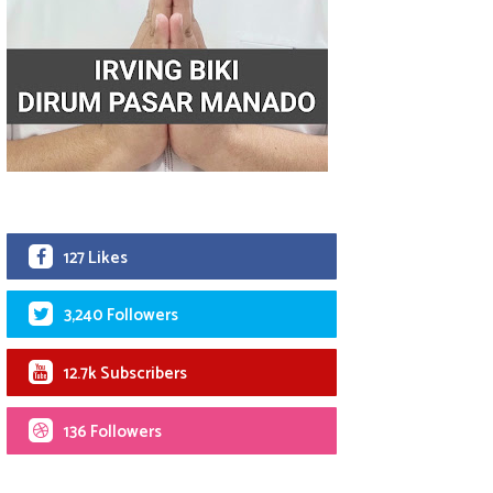
127 Likes
3,240 Followers
12.7k Subscribers
136 Followers