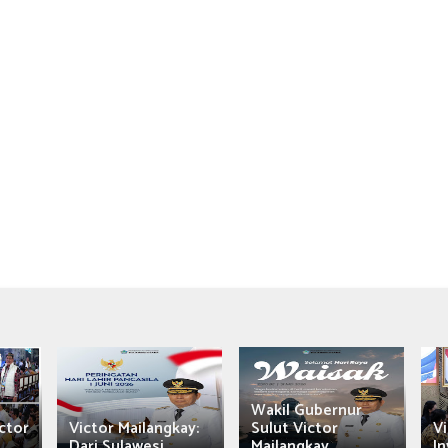
Wakil Gubernur
ctor
Victor Mailangkay:
Sulut Victor
Vi
Dari Sulawesi...
Mailangkay
In