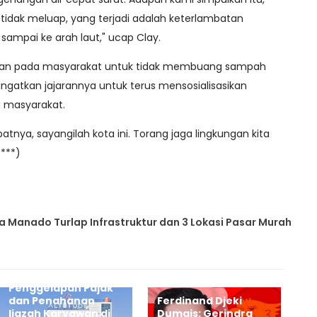
 tidak meluap, yang terjadi adalah keterlambatan
sampai ke arah laut," ucap Clay.
atkan pada masyarakat untuk tidak membuang sampah
gatkan jajarannya untuk terus mensosialisasikan
a masyarakat.
nya, sayangilah kota ini. Torang jaga lingkungan kita
***)
ta Manado Turlap Infrastruktur dan 3 Lokasi Pasar Murah
Dugaan
Penggelapan Pajak
dan Penahanan
Ferdinand Djeki
Ijazah Karyawan di
Dumais: Gerindra