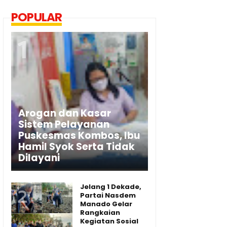
POPULAR
Arogan dan Kasar
Sistem Pelayanan
Puskesmas Kombos, Ibu
Hamil Syok Serta Tidak
Dilayani
Jelang 1 Dekade,
Partai Nasdem
Manado Gelar
Rangkaian
Kegiatan Sosial