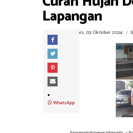
Curah Hujan D
Lapangan
Kamis, 03 Oktober 2024
/
WhatsApp
Expressindonews Manado, - P