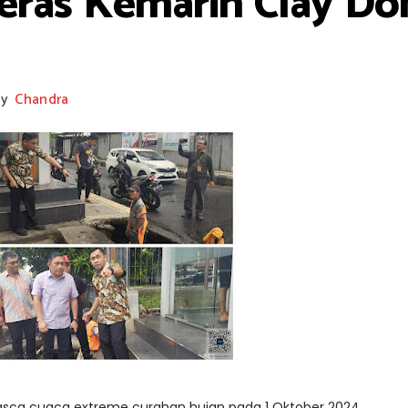
eras Kemarin Clay D
by
Chandra
asca cuaca extreme curahan hujan pada 1 Oktober 2024