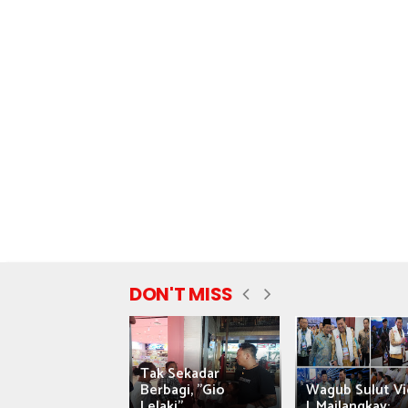
DON'T MISS
Tak Sekadar
nyataan Saiful
Berbagi, "Gio
Wagub Sulut Vi
ni Tuai Kritik,
Lelaki"...
J. Mailangkay:...