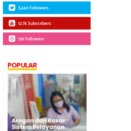
3,240 Followers
12.7k Subscribers
136 Followers
POPULAR
Arogan dan Kasar
Sistem Pelayanan