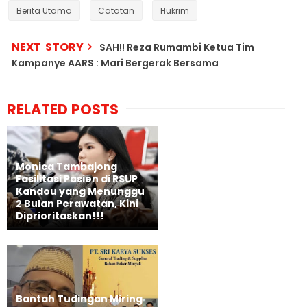
Berita Utama
Catatan
Hukrim
NEXT STORY
SAH!! Reza Rumambi Ketua Tim
Kampanye AARS : Mari Bergerak Bersama
RELATED POSTS
Monica Tambajong
Fasilitasi Pasien di RSUP
Kandou yang Menunggu
2 Bulan Perawatan, Kini
Diprioritaskan!!!
Bantah Tudingan Miring