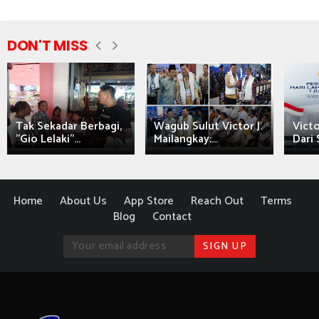
DON'T MISS
Tak Sekadar Berbagi,
Wagub Sulut Victor J.
Victo
"Gio Lelaki"...
Mailangkay:...
Dari 
Home
About Us
App Store
Reach Out
Terms
Blog
Contact