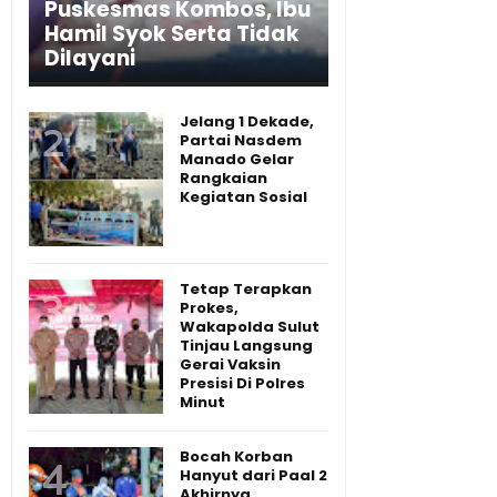
Puskesmas Kombos, Ibu
Hamil Syok Serta Tidak
Dilayani
Jelang 1 Dekade,
Partai Nasdem
Manado Gelar
Rangkaian
Kegiatan Sosial
Tetap Terapkan
Prokes,
Wakapolda Sulut
Tinjau Langsung
Gerai Vaksin
Presisi Di Polres
Minut
Bocah Korban
Hanyut dari Paal 2
Akhirnya