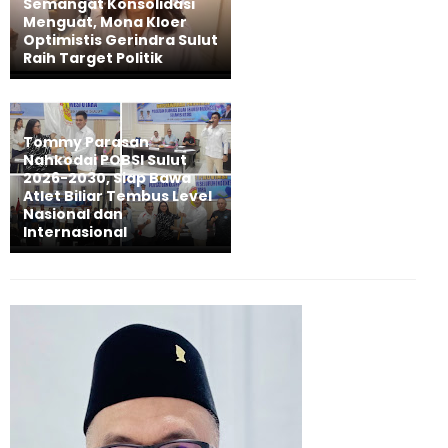
Semangat Konsolidasi
Menguat, Mona Kloer
Optimistis Gerindra Sulut
Raih Target Politik
Tommy Parasan
Nahkodai POBSI Sulut
2026-2030, Siap Bawa
Atlet Biliar Tembus Level
Nasional dan
Internasional