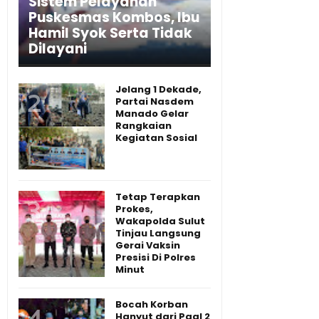
Sistem Pelayanan
Puskesmas Kombos, Ibu
Hamil Syok Serta Tidak
Dilayani
Jelang 1 Dekade,
Partai Nasdem
Manado Gelar
Rangkaian
Kegiatan Sosial
Tetap Terapkan
Prokes,
Wakapolda Sulut
Tinjau Langsung
Gerai Vaksin
Presisi Di Polres
Minut
Bocah Korban
Hanyut dari Paal 2