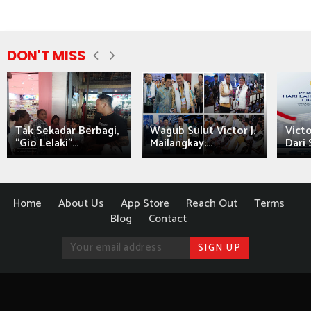
DON'T MISS
Tak Sekadar Berbagi,
Wagub Sulut Victor J.
Victo
"Gio Lelaki"...
Mailangkay:...
Dari 
Home
About Us
App Store
Reach Out
Terms
Blog
Contact