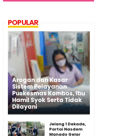
POPULAR
Arogan dan Kasar
Sistem Pelayanan
Puskesmas Kombos, Ibu
Hamil Syok Serta Tidak
Dilayani
Jelang 1 Dekade,
Partai Nasdem
Manado Gelar