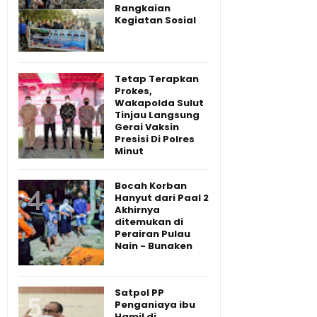
Rangkaian
Kegiatan Sosial
Tetap Terapkan
Prokes,
Wakapolda Sulut
Tinjau Langsung
Gerai Vaksin
Presisi Di Polres
Minut
Bocah Korban
Hanyut dari Paal 2
Akhirnya
ditemukan di
Perairan Pulau
Nain - Bunaken
Satpol PP
Penganiaya ibu
Hamil di