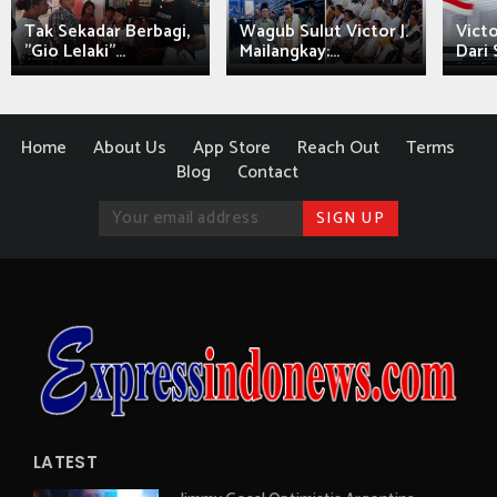
Tak Sekadar Berbagi,
Wagub Sulut Victor J.
Victo
"Gio Lelaki"...
Mailangkay:...
Dari 
Home
About Us
App Store
Reach Out
Terms
Blog
Contact
LATEST