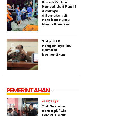
Bocah Korban
Hanyut dari Paal 2
Akhirnya
ditemukan di
Perairan Pulau
Nain - Bunaken
Satpol PP
Penganiaya ibu
Hamil di
berhentikan
PEMERINTAHAN
23 days ago
Tak Sekadar
Berbagi, "Gio
Lelaki" Hadir