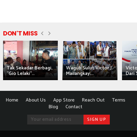
DON'T MISS
Tak Sekadar Berbagi,
Wagub Sulut Victor J.
Victo
"Gio Lelaki"...
Mailangkay:...
Dari 
Home
About Us
App Store
Reach Out
Terms
Blog
Contact