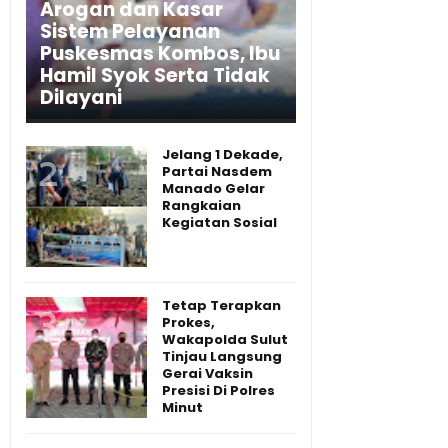
Arogan dan Kasar
Sistem Pelayanan
Puskesmas Kombos, Ibu
Hamil Syok Serta Tidak
Dilayani
Jelang 1 Dekade,
Partai Nasdem
Manado Gelar
Rangkaian
Kegiatan Sosial
Tetap Terapkan
Prokes,
Wakapolda Sulut
Tinjau Langsung
Gerai Vaksin
Presisi Di Polres
Minut