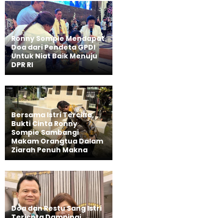
Ronny Sompie Mendapat
Doa dari Pendeta GPDI
Untuk Niat Baik Menuju
DPR RI
Bersama Istri Tercina,
Bukti Cinta Ronny
Sompie Sambangi
Makam Orangtua Dalam
Ziarah Penuh Makna
Doa dan Restu Sang Istri
Tericnta Dampingi