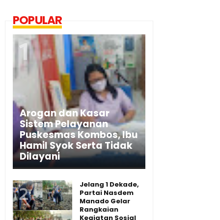
POPULAR
Arogan dan Kasar
Sistem Pelayanan
Puskesmas Kombos, Ibu
Hamil Syok Serta Tidak
Dilayani
Jelang 1 Dekade,
Partai Nasdem
Manado Gelar
Rangkaian
Kegiatan Sosial