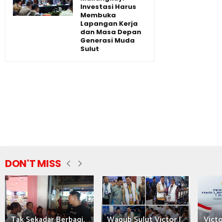
Investasi Harus
Membuka
Lapangan Kerja
dan Masa Depan
Generasi Muda
Sulut
DON'T MISS
Tak Sekadar Berbagi,
Wagub Sulut Victor J.
Victo