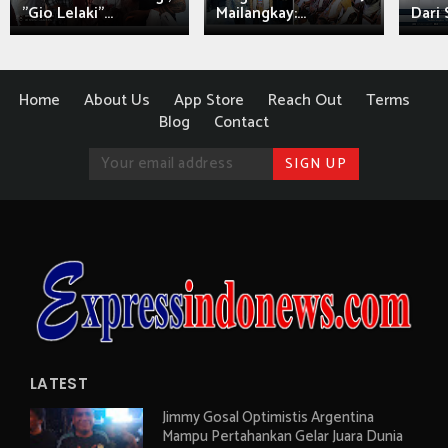
"Gio Lelaki"...
Mailangkay:...
Dari 
Home
About Us
App Store
Reach Out
Terms
Blog
Contact
LATEST
Jimmy Gosal Optimistis Argentina
Mampu Pertahankan Gelar Juara Dunia