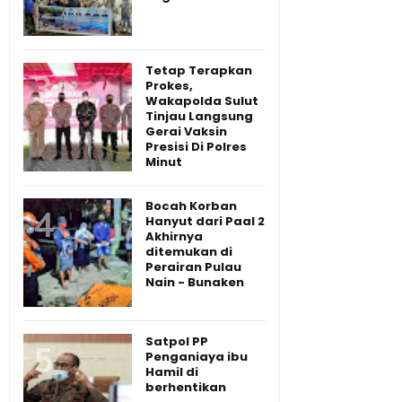
Tetap Terapkan
Prokes,
Wakapolda Sulut
Tinjau Langsung
Gerai Vaksin
Presisi Di Polres
Minut
Bocah Korban
Hanyut dari Paal 2
Akhirnya
ditemukan di
Perairan Pulau
Nain - Bunaken
Satpol PP
Penganiaya ibu
Hamil di
berhentikan