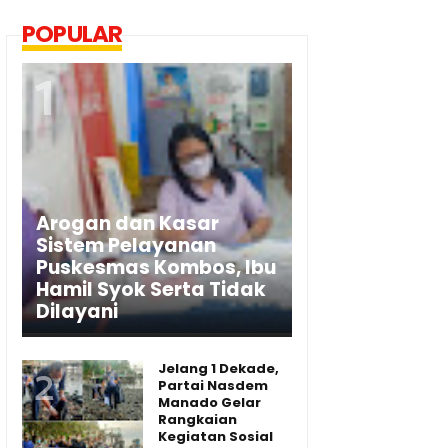
POPULAR
Arogan dan Kasar
Sistem Pelayanan
Puskesmas Kombos, Ibu
Hamil Syok Serta Tidak
Dilayani
Jelang 1 Dekade,
Partai Nasdem
Manado Gelar
Rangkaian
Kegiatan Sosial