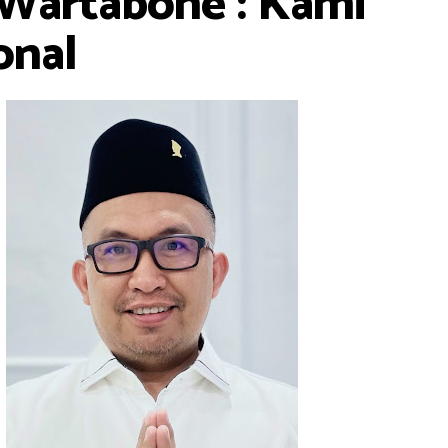
 Wartabone : Kami
onal