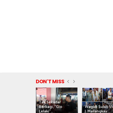
DON'T MISS
Tak Sekadar
nyataan Saiful
Berbagi, "Gio
Wagub Sulut Vi
ni Tuai Kritik,
Lelaki"...
J. Mailangkay:...