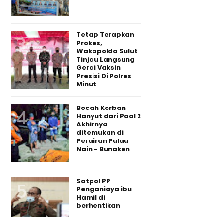
Tetap Terapkan
Prokes,
Wakapolda Sulut
Tinjau Langsung
Gerai Vaksin
Presisi Di Polres
Minut
Bocah Korban
Hanyut dari Paal 2
Akhirnya
ditemukan di
Perairan Pulau
Nain - Bunaken
Satpol PP
Penganiaya ibu
Hamil di
berhentikan