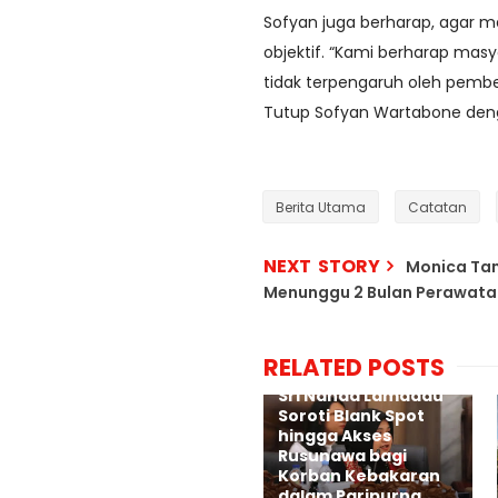
Sofyan juga berharap, agar m
objektif. “Kami berharap mas
tidak terpengaruh oleh pember
Tutup Sofyan Wartabone deng
Berita Utama
Catatan
NEXT STORY
Monica Tam
Menunggu 2 Bulan Perawatan, 
RELATED POSTS
Sri Nanda Lamadau
Soroti Blank Spot
hingga Akses
Rusunawa bagi
Korban Kebakaran
dalam Paripurna