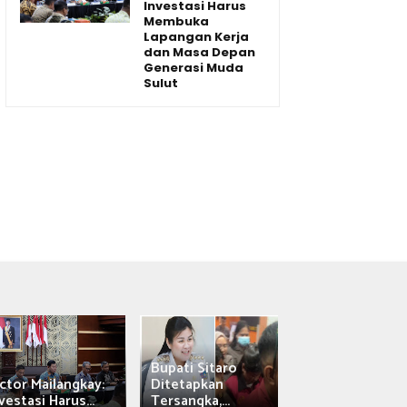
Investasi Harus
Membuka
Lapangan Kerja
dan Masa Depan
Generasi Muda
Sulut
Bupati Sitaro
Wagub Victor
ctor Mailangkay:
Ditetapkan
Mailangkay
vestasi Harus...
Tersangka,...
Saksikan Sab