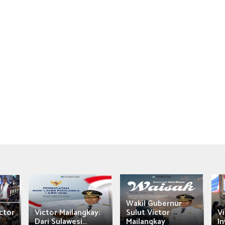
Wakil Gubernur
ctor
Victor Mailangkay:
Sulut Victor
Vi
Dari Sulawesi...
Mailangkay
In