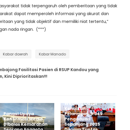
asyarakat tidak terpengaruh oleh pemberitaan yang tidak
yarakat dapat memperoleh informasi yang akurat dan
itaan yang tidak objektif dan memiliki niat tertentu,”
an nada ringan. (***)
Kabar daerah
Kabar Manado
bajong Fasilitasi Pasien di RSUP Kandou yang
Kini Diprioritaskan!!!
PDAM Wanua
Wenang Catat
Kenaikan
Panas! Upaya
Pelanggan, 9.349
Konfirmasi Media
Pengaduan
Dibalas Kemarahan
Sepanjang 2025
Seorang Anggota
Diklaim Tuntas