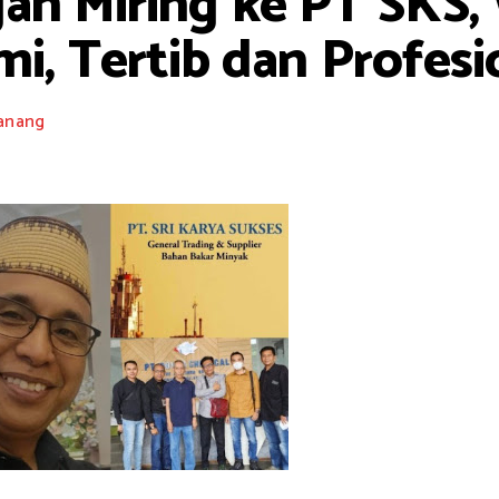
an Miring ke PT SKS,
mi, Tertib dan Profesi
anang