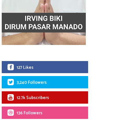
127 Likes
3,240 Followers
12.7k Subscribers
136 Followers