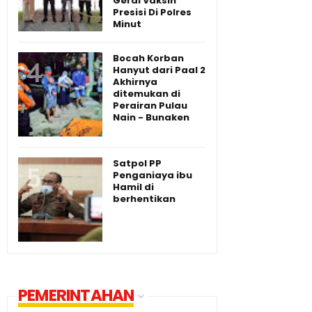
Gerai Vaksin
Presisi Di Polres
Minut
Bocah Korban
Hanyut dari Paal 2
Akhirnya
ditemukan di
Perairan Pulau
Nain - Bunaken
Satpol PP
Penganiaya ibu
Hamil di
berhentikan
PEMERINTAHAN