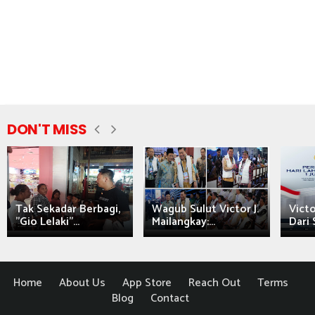
DON'T MISS
Tak Sekadar Berbagi,
Wagub Sulut Victor J.
Victo
"Gio Lelaki"...
Mailangkay:...
Dari 
Home
About Us
App Store
Reach Out
Terms
Blog
Contact