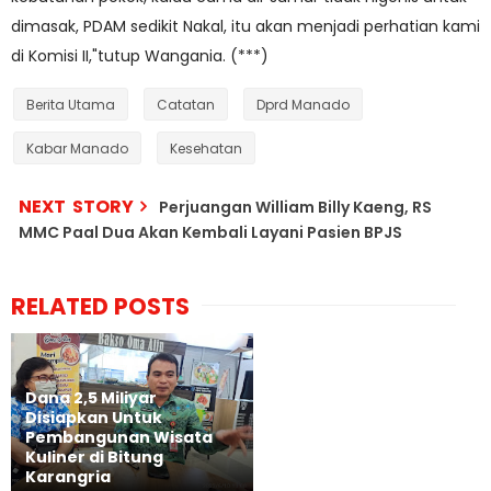
dimasak, PDAM sedikit Nakal, itu akan menjadi perhatian kami
di Komisi II,"tutup Wangania. (***)
Berita Utama
Catatan
Dprd Manado
Kabar Manado
Kesehatan
NEXT STORY
Perjuangan William Billy Kaeng, RS
MMC Paal Dua Akan Kembali Layani Pasien BPJS
RELATED POSTS
Dana 2,5 Miliyar
Disiapkan Untuk
Pembangunan Wisata
Kuliner di Bitung
Karangria