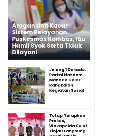
Arogan dan Kasar
Sistem Pelayanan
Puskesmas Kombos, Ibu
Hamil Syok Serta Tidak
Dilayani
Jelang 1 Dekade,
Partai Nasdem
Manado Gelar
Rangkaian
Kegiatan Sosial
Tetap Terapkan
Prokes,
Wakapolda Sulut
Tinjau Langsung