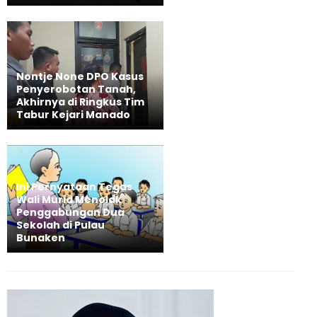
Nontje None DPO Kasus
Penyerobotan Tanah,
Akhirnya di Ringkus Tim
Tabur Kejari Manado
Ini Pernyataan Tegas
Wali Murid Menolak
Penggabungan Dua
Sekolah di Pulau
Bunaken