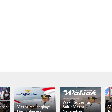
Wakil Gubernur
ctor
Victor Mailangkay:
Sulut Victor
Vi
Dari Sulawesi...
Mailangkay
In