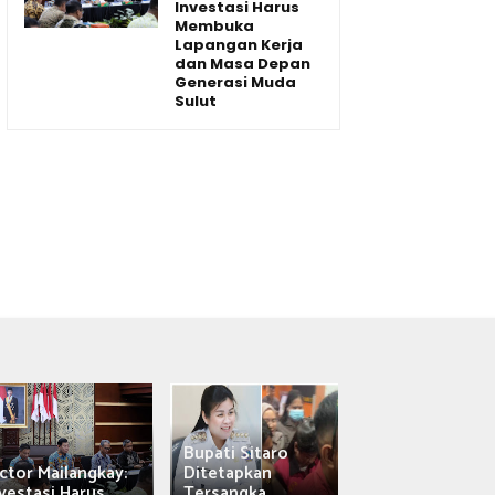
Investasi Harus
Membuka
Lapangan Kerja
dan Masa Depan
Generasi Muda
Sulut
Bupati Sitaro
Wagub Victor
ctor Mailangkay:
Ditetapkan
Mailangkay
vestasi Harus...
Tersangka,...
Saksikan Sab