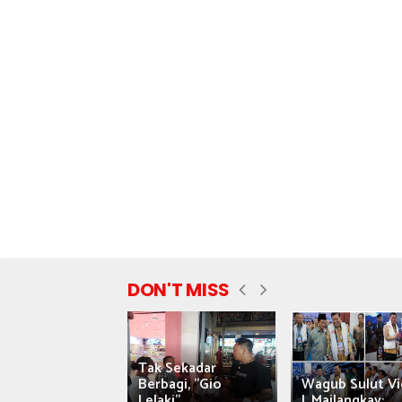
DON'T MISS
Tak Sekadar
nyataan Saiful
Berbagi, "Gio
Wagub Sulut Vi
ni Tuai Kritik,
Lelaki"...
J. Mailangkay:...