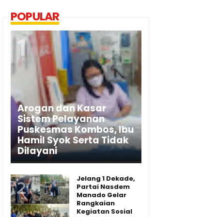
POPULAR
Arogan dan Kasar
Sistem Pelayanan
Puskesmas Kombos, Ibu
Hamil Syok Serta Tidak
Dilayani
Jelang 1 Dekade,
Partai Nasdem
Manado Gelar
Rangkaian
Kegiatan Sosial