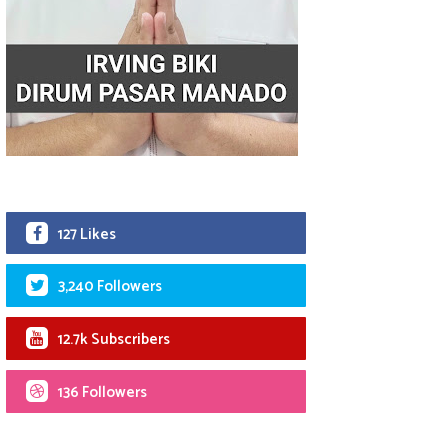
127 Likes
3,240 Followers
12.7k Subscribers
136 Followers