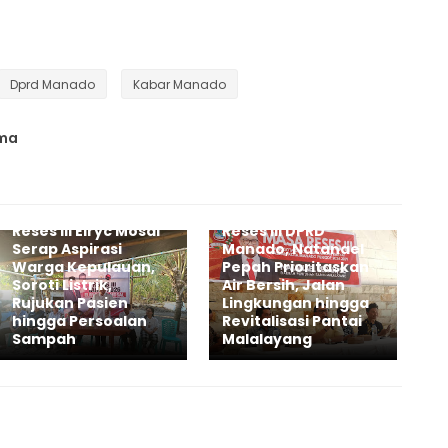
Dprd Manado
Kabar Manado
ama
Reses III Elryc Mosal
Reses III DPRD
Serap Aspirasi
Manado, Natanael
Warga Kepulauan,
Pepah Prioritaskan
Soroti Listrik,
Air Bersih, Jalan
Rujukan Pasien
Lingkungan hingga
hingga Persoalan
Revitalisasi Pantai
Sampah
Malalayang