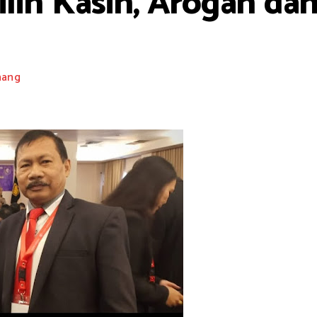
Pilih Kasih, Arogan da
nang