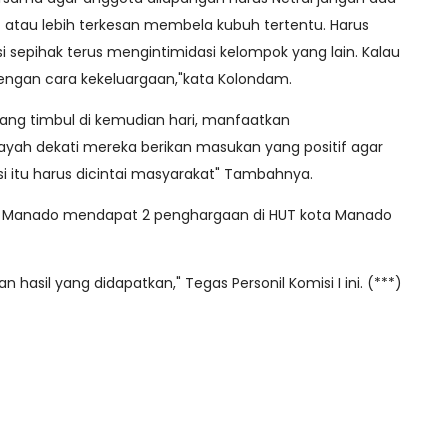
t atau lebih terkesan membela kubuh tertentu. Harus
i sepihak terus mengintimidasi kelompok yang lain. Kalau
engan cara kekeluargaan,"kata Kolondam.
yang timbul di kemudian hari, manfaatkan
ayah dekati mereka berikan masukan yang positif agar
si itu harus dicintai masyarakat" Tambahnya.
esta Manado mendapat 2 penghargaan di HUT kota Manado
n hasil yang didapatkan," Tegas Personil Komisi I ini. (***)