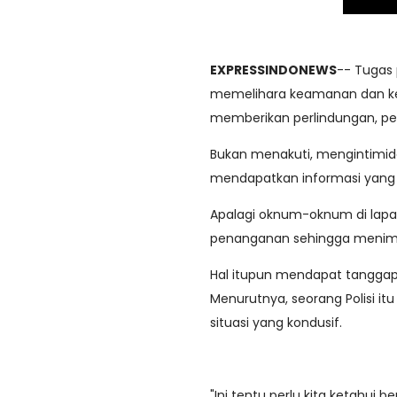
EXPRESSINDONEWS
-- Tugas 
memelihara keamanan dan ke
memberikan perlindungan, p
Bukan menakuti, mengintimida
mendapatkan informasi yang
Apalagi oknum-oknum di lapa
penanganan sehingga menimb
Hal itupun mendapat tanggapan
Menurutnya, seorang Polisi i
situasi yang kondusif.
"Ini tentu perlu kita ketahui