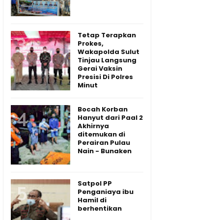
Tetap Terapkan
Prokes,
Wakapolda Sulut
Tinjau Langsung
Gerai Vaksin
Presisi Di Polres
Minut
Bocah Korban
Hanyut dari Paal 2
Akhirnya
ditemukan di
Perairan Pulau
Nain - Bunaken
Satpol PP
Penganiaya ibu
Hamil di
berhentikan