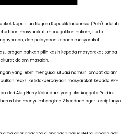
pokok Kepolisian Negara Republik Indonesia (Polri) adalah:
tertiban masyarakat, menegakkan hukum, serta
engayoman, dan pelayanan kepada masyarakat.
si, arogan bahkan pilih kasih kepada masyarakat tanpa
 akurat dalam masalah.
ngan yang lebih mengusai situasi namun lambat dalam
ulkan reaksi ketidakpercayaan masyarakat kepada APH.
 dari Aleg Herry Kolondam yang eks Anggota Polri ini.
tu harus bisa menyeimbangkan 2 keadaan agar terciptanya
 bersama agar anggota dilapangan harus Netral jangan ada