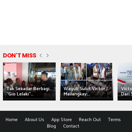
DON'T MISS
Tak Sekadar Berbagi,
Wagub Sulut Victor J.
Victo
"Gio Lelaki"...
Mailangkay:...
Dari 
Home
About Us
App Store
Reach Out
Terms
Blog
Contact