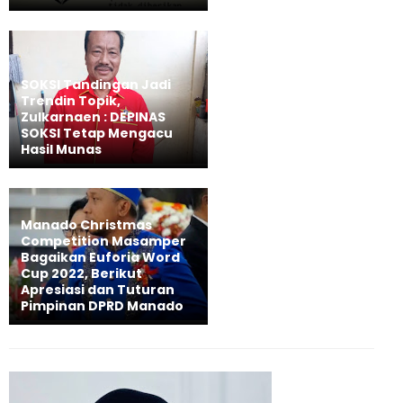
SOKSI Tandingan Jadi
Trendin Topik,
Zulkarnaen : DEPINAS
SOKSI Tetap Mengacu
Hasil Munas
Manado Christmas
Competition Masamper
Bagaikan Euforia Word
Cup 2022, Berikut
Apresiasi dan Tuturan
Pimpinan DPRD Manado