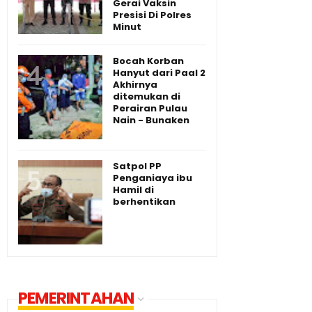
Gerai Vaksin
Presisi Di Polres
Minut
Bocah Korban
Hanyut dari Paal 2
Akhirnya
ditemukan di
Perairan Pulau
Nain - Bunaken
Satpol PP
Penganiaya ibu
Hamil di
berhentikan
PEMERINTAHAN