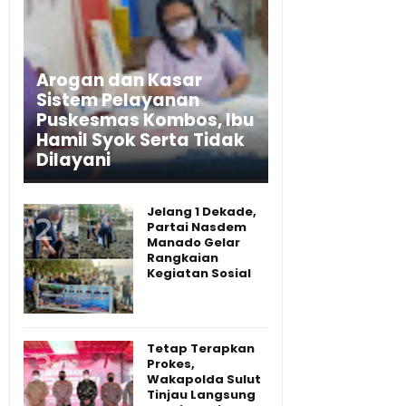
Arogan dan Kasar
Sistem Pelayanan
Puskesmas Kombos, Ibu
Hamil Syok Serta Tidak
Dilayani
Jelang 1 Dekade,
Partai Nasdem
Manado Gelar
Rangkaian
Kegiatan Sosial
Tetap Terapkan
Prokes,
Wakapolda Sulut
Tinjau Langsung