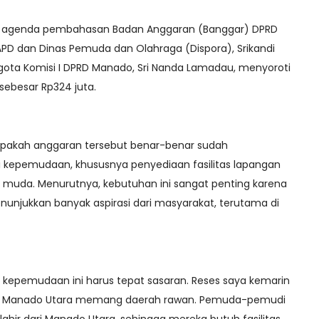
 agenda pembahasan Badan Anggaran (Banggar) DPRD
D dan Dinas Pemuda dan Olahraga (Dispora), Srikandi
gota Komisi I DPRD Manado, Sri Nanda Lamadau, menyoroti
sebesar Rp324 juta.
akah anggaran tersebut benar-benar sudah
si kepemudaan, khususnya penyediaan fasilitas lapangan
ak muda. Menurutnya, kebutuhan ini sangat penting karena
enunjukkan banyak aspirasi dari masyarakat, terutama di
 kepemudaan ini harus tepat sasaran. Reses saya kemarin
b Manado Utara memang daerah rawan. Pemuda-pemudi