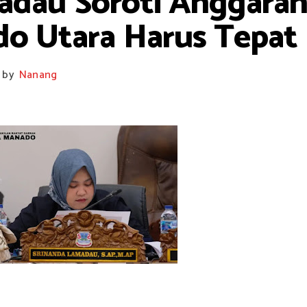
dau Soroti Anggaran D
 Utara Harus Tepat 
by
Nanang