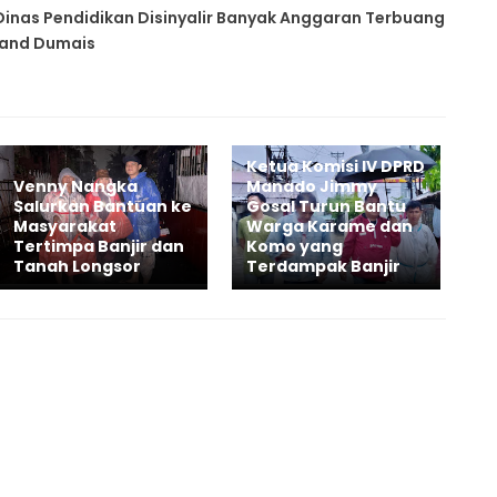
Dinas Pendidikan Disinyalir Banyak Anggaran Terbuang
inand Dumais
Ketua Komisi IV DPRD
Venny Nangka
Manado Jimmy
Salurkan Bantuan ke
Gosal Turun Bantu
Masyarakat
Warga Karame dan
Tertimpa Banjir dan
Komo yang
Tanah Longsor
Terdampak Banjir