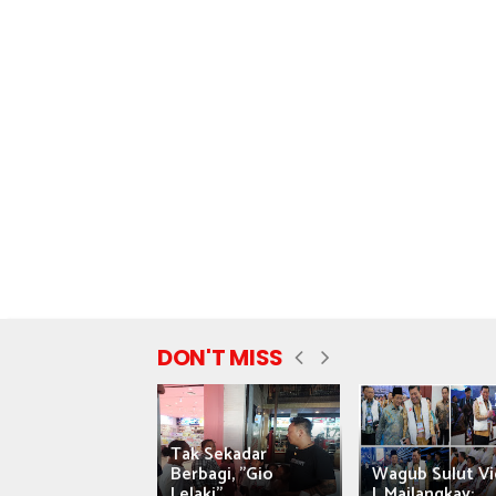
DON'T MISS
Tak Sekadar
nyataan Saiful
Berbagi, "Gio
Wagub Sulut Vi
ni Tuai Kritik,
Lelaki"...
J. Mailangkay:...