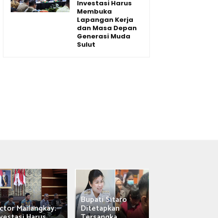
Investasi Harus
Membuka
Lapangan Kerja
dan Masa Depan
Generasi Muda
Sulut
Bupati Sitaro
Wagub Victor
ctor Mailangkay:
Ditetapkan
Mailangkay
vestasi Harus...
Tersangka,...
Saksikan Sab