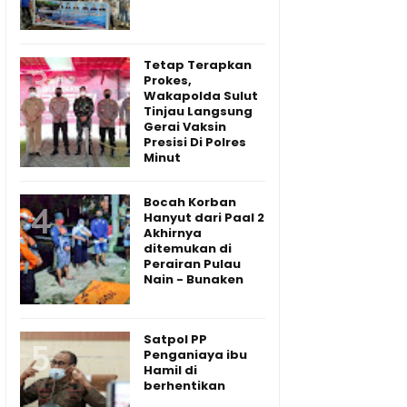
Tetap Terapkan
Prokes,
Wakapolda Sulut
Tinjau Langsung
Gerai Vaksin
Presisi Di Polres
Minut
Bocah Korban
Hanyut dari Paal 2
Akhirnya
ditemukan di
Perairan Pulau
Nain - Bunaken
Satpol PP
Penganiaya ibu
Hamil di
berhentikan