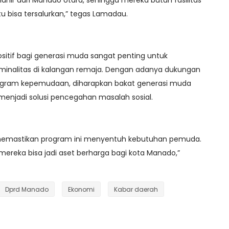
 lahir dari Manado Utara, sehingga mereka butuh fasilitas
u bisa tersalurkan,” tegas Lamadau.
itif bagi generasi muda sangat penting untuk
iminalitas di kalangan remaja. Dengan adanya dukungan
rogram kepemudaan, diharapkan bakat generasi muda
enjadi solusi pencegahan masalah sosial.
 memastikan program ini menyentuh kebutuhan pemuda.
mereka bisa jadi aset berharga bagi kota Manado,”
Dprd Manado
Ekonomi
Kabar daerah