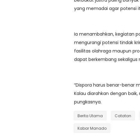
berbakat justru paling banyak
yang memadai agar potensi it
Ia menambahkan, kegiatan pos
mengurangi potensi tindak kr
fasilitas olahraga maupun p
dapat berkembang sekaligus m
“Dispora harus benar-benar
Kalau diarahkan dengan baik, 
pungkasnya.
Berita Utama
Catatan
Kabar Manado