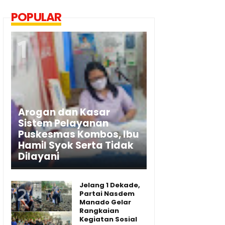
POPULAR
Arogan dan Kasar
Sistem Pelayanan
Puskesmas Kombos, Ibu
Hamil Syok Serta Tidak
Dilayani
Jelang 1 Dekade,
Partai Nasdem
Manado Gelar
Rangkaian
Kegiatan Sosial