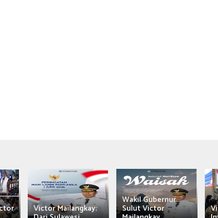
Wakil Gubernur
ctor
Victor Mailangkay:
Sulut Victor
Vi
Dari Sulawesi...
Mailangkay
In