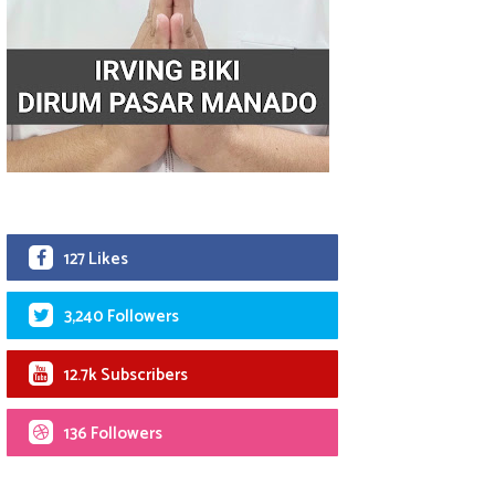
127 Likes
3,240 Followers
12.7k Subscribers
136 Followers