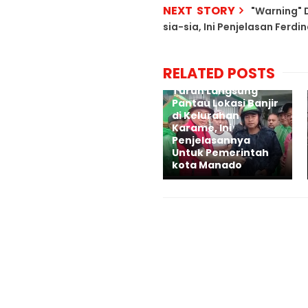
NEXT STORY
"Warning" 
sia-sia, Ini Penjelasan Ferd
RELATED POSTS
Reza Rumambi
Turun Langsung
Pantau Lokasi Banjir
di Kelurahan
Karame, Ini
Penjelasannya
Untuk Pemerintah
kota Manado