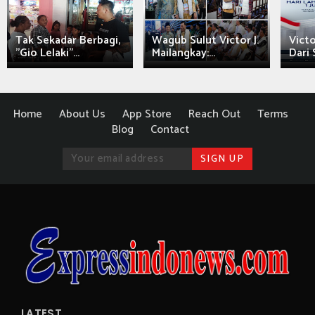
Tak Sekadar Berbagi,
Wagub Sulut Victor J.
Victo
"Gio Lelaki"...
Mailangkay:...
Dari 
Home
About Us
App Store
Reach Out
Terms
Blog
Contact
LATEST