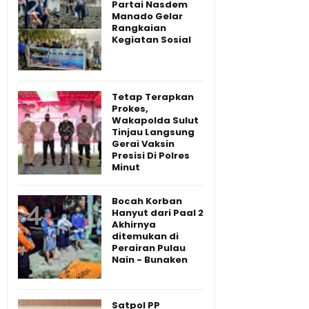
Partai Nasdem
Manado Gelar
Rangkaian
Kegiatan Sosial
Tetap Terapkan
Prokes,
Wakapolda Sulut
Tinjau Langsung
Gerai Vaksin
Presisi Di Polres
Minut
Bocah Korban
Hanyut dari Paal 2
Akhirnya
ditemukan di
Perairan Pulau
Nain - Bunaken
Satpol PP