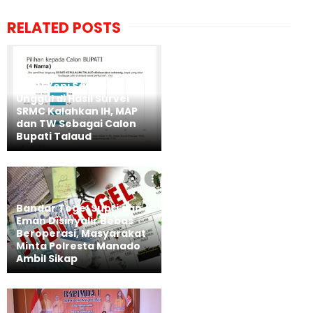
RELATED POSTS
SAH!! Yopi Saraung
Unggul di Hasil Survei
SRMC Kalahkan IH, MAP
dan TW Sebagai Calon
Bupati Talaud
Bandar Togel Supri dan
Eman Disinyalir Bebas
Beroperasi, Masyarakat
Minta Polresta Manado
Ambil Sikap