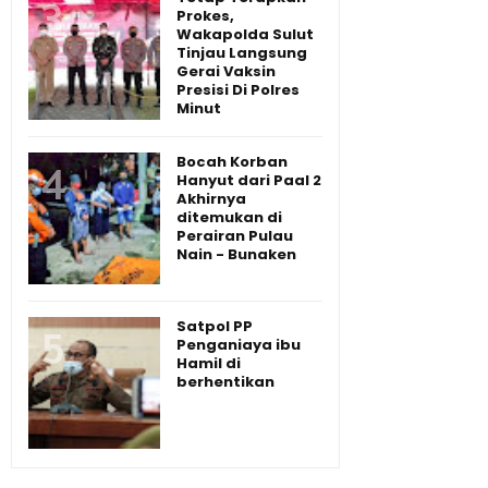
Prokes,
Wakapolda Sulut
Tinjau Langsung
Gerai Vaksin
Presisi Di Polres
Minut
Bocah Korban
Hanyut dari Paal 2
Akhirnya
ditemukan di
Perairan Pulau
Nain - Bunaken
Satpol PP
Penganiaya ibu
Hamil di
berhentikan