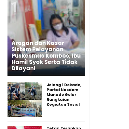
Arogan dan Kasar
Sistem Pelayanan
Puskesmas Kombos, Ibu
Hamil Syok Serta Tidak
Dilayani
Jelang 1 Dekade,
Partai Nasdem
Manado Gelar
Rangkaian
Kegiatan Sosial
Tetap Terapkan