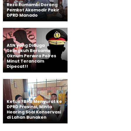
Reza Rumambi Dorong
Pemkot Akomodir Pokir
DPRD Manado
ASN yang Diduga
Selingkuh Bersama
Oknum Perwira Polres
Minut Terancam
Dipecat!!
Ketua FBHB Menyurat ke
DPRD Provinsi, Minta
Hearing Soal Konservasi
di Lahan Bunaken