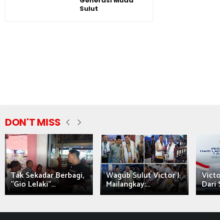
Generasi Muda
Sulut
DON'T MISS
Tak Sekadar Berbagi,
Wagub Sulut Victor J.
Victo
"Gio Lelaki"...
Mailangkay:...
Dari 