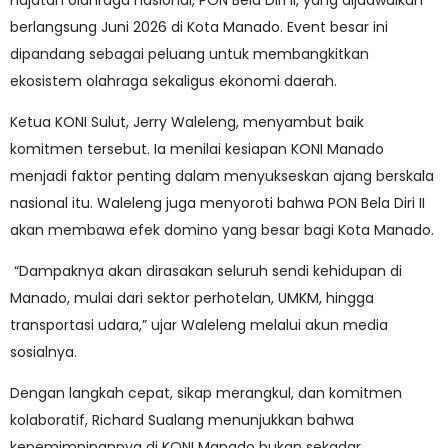
hajatan olahraga nasional, PON Bela Diri II, yang dijadwalkan
berlangsung Juni 2026 di Kota Manado. Event besar ini
dipandang sebagai peluang untuk membangkitkan
ekosistem olahraga sekaligus ekonomi daerah.
Ketua KONI Sulut, Jerry Waleleng, menyambut baik
komitmen tersebut. Ia menilai kesiapan KONI Manado
menjadi faktor penting dalam menyukseskan ajang berskala
nasional itu. Waleleng juga menyoroti bahwa PON Bela Diri II
akan membawa efek domino yang besar bagi Kota Manado.
“Dampaknya akan dirasakan seluruh sendi kehidupan di
Manado, mulai dari sektor perhotelan, UMKM, hingga
transportasi udara,” ujar Waleleng melalui akun media
sosialnya.
Dengan langkah cepat, sikap merangkul, dan komitmen
kolaboratif, Richard Sualang menunjukkan bahwa
kepemimpinannya di KONI Manado bukan sekadar