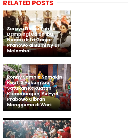
RELATED POSTS
Soraya Deitje Tanod
Dampingi Calon Ibu
Negara Istri Ganjar
Pranowo di Bumi Nyiur
Melambai
Ronny Sompie Semakin
Kuat, 3 Hukumtua
Satukan Kekuatan
Kemenangan, Yel-yel
Prabowo Gibran
Menggema di Wori