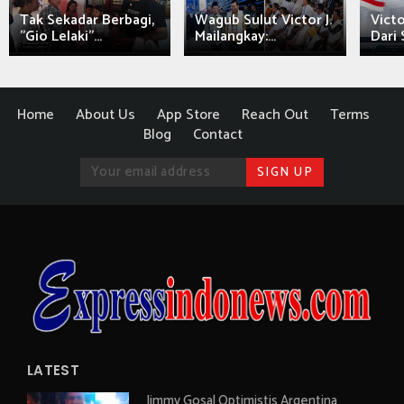
Tak Sekadar Berbagi,
Wagub Sulut Victor J.
Victo
"Gio Lelaki"...
Mailangkay:...
Dari 
Home
About Us
App Store
Reach Out
Terms
Blog
Contact
LATEST
Jimmy Gosal Optimistis Argentina