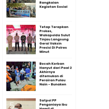
Rangkaian
Kegiatan Sosial
Tetap Terapkan
Prokes,
Wakapolda Sulut
Tinjau Langsung
Gerai Vaksin
Presisi Di Polres
Minut
Bocah Korban
Hanyut dari Paal 2
Akhirnya
ditemukan di
Perairan Pulau
Nain - Bunaken
Satpol PP
Penganiaya ibu
Hamil di