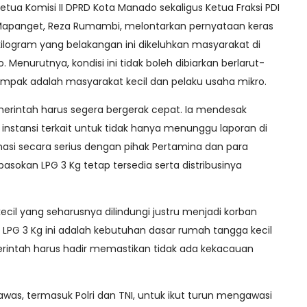
Ketua Komisi II DPRD Kota Manado sekaligus Ketua Fraksi PDI
l–Mapanget, Reza Rumambi, melontarkan pernyataan keras
kilogram yang belakangan ini dikeluhkan masyarakat di
Menurutnya, kondisi ini tidak boleh dibiarkan berlarut-
dampak adalah masyarakat kecil dan pelaku usaha mikro.
rintah harus segera bergerak cepat. Ia mendesak
nstansi terkait untuk tidak hanya menunggu laporan di
nasi secara serius dengan pihak Pertamina dan para
asokan LPG 3 Kg tetap tersedia serta distribusinya
cil yang seharusnya dilindungi justru menjadi korban
as LPG 3 Kg ini adalah kebutuhan dasar rumah tangga kecil
erintah harus hadir memastikan tidak ada kekacauan
was, termasuk Polri dan TNI, untuk ikut turun mengawasi