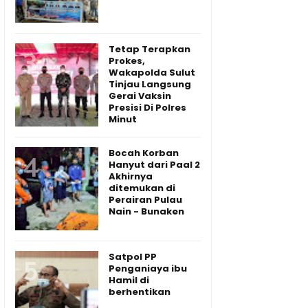
Tetap Terapkan
Prokes,
Wakapolda Sulut
Tinjau Langsung
Gerai Vaksin
Presisi Di Polres
Minut
Bocah Korban
Hanyut dari Paal 2
Akhirnya
ditemukan di
Perairan Pulau
Nain - Bunaken
Satpol PP
Penganiaya ibu
Hamil di
berhentikan