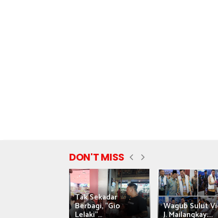
DON'T MISS
Tak Sekadar
nyataan Saiful
Berbagi, "Gio
Wagub Sulut Vi
ni Tuai Kritik,
Lelaki"...
J. Mailangkay:...