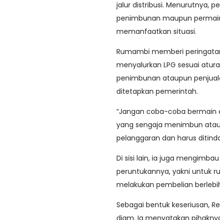
jalur distribusi. Menurutnya, 
penimbunan maupun permain
memanfaatkan situasi.
Rumambi memberi peringatan
menyalurkan LPG sesuai atura
penimbunan ataupun penjualan
ditetapkan pemerintah.
“Jangan coba-coba bermain d
yang sengaja menimbun atau m
pelanggaran dan harus ditinda
Di sisi lain, ia juga mengim
peruntukannya, yakni untuk 
melakukan pembelian berlebi
Sebagai bentuk keseriusan, R
diam. Ia menyatakan pihakny