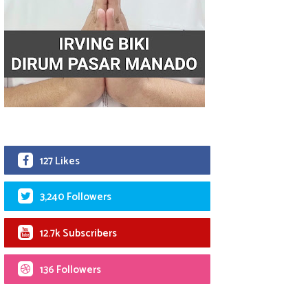
127 Likes
3,240 Followers
12.7k Subscribers
136 Followers