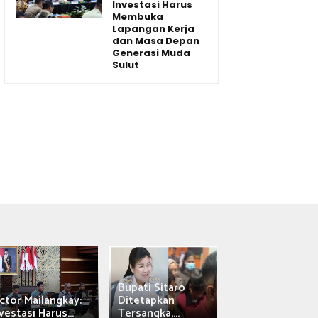
Investasi Harus
Membuka
Lapangan Kerja
dan Masa Depan
Generasi Muda
Sulut
Bupati Sitaro
Wagub Victor
ctor Mailangkay:
Ditetapkan
Mailangkay
vestasi Harus...
Tersangka,...
Saksikan Sab