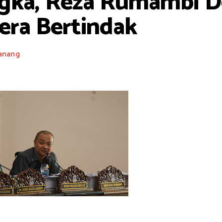
ngka, Reza Rumambi 
era Bertindak
anang