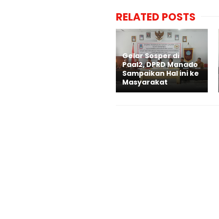
RELATED POSTS
Gelar Sosper di
Paal2, DPRD Manado
Sampaikan Hal ini ke
Masyarakat