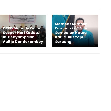
Moment Sumpah
DPRD Manado Gelar
Pemuda ke 95,Ini
Sosper Hari Kedua,
Sampaian Ketua
Ini Penyampaian
KNPI Sulut Yopi
Aaltje Dondokambey
Saraung