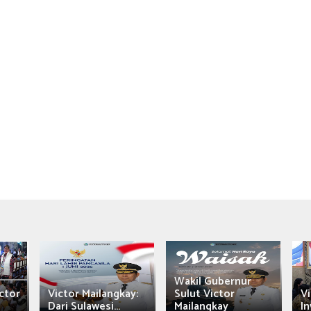
Wakil Gubernur
ctor
Victor Mailangkay:
Sulut Victor
Vi
Dari Sulawesi...
Mailangkay
In