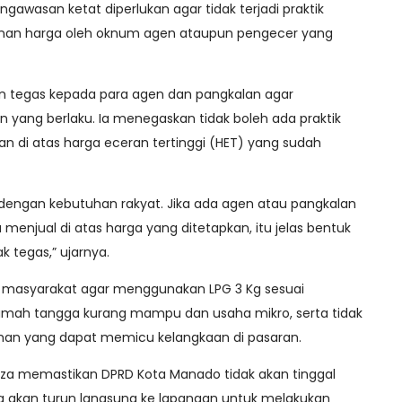
pengawasan ketat diperlukan agar tidak terjadi praktik
an harga oleh oknum agen ataupun pengecer yang
 tegas kepada para agen dan pangkalan agar
n yang berlaku. Ia menegaskan tidak boleh ada praktik
 di atas harga eceran tertinggi (HET) yang sudah
engan kebutuhan rakyat. Jika ada agen atau pangkalan
enjual di atas harga yang ditetapkan, itu jelas bentuk
k tegas,” ujarnya.
bau masyarakat agar menggunakan LPG 3 Kg sesuai
rumah tangga kurang mampu dan usaha mikro, serta tidak
han yang dapat memicu kelangkaan di pasaran.
eza memastikan DPRD Kota Manado tidak akan tinggal
a akan turun langsung ke lapangan untuk melakukan