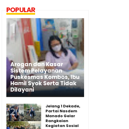
POPULAR
Arogan dan Kasar
Sistem Pelayanan
Puskesmas Kombos, Ibu
Hamil Syok Serta Tidak
Dilayani
Jelang 1 Dekade,
Partai Nasdem
Manado Gelar
Rangkaian
Kegiatan Sosial