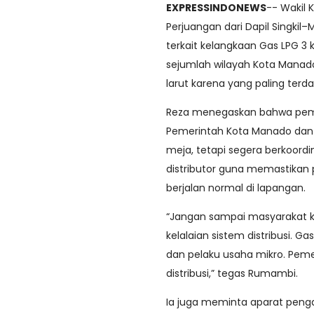
EXPRESSINDONEWS
-- Wakil 
Perjuangan dari Dapil Singki
terkait kelangkaan Gas LPG 3 
sejumlah wilayah Kota Manado. 
larut karena yang paling ter
Reza menegaskan bahwa peme
Pemerintah Kota Manado dan i
meja, tetapi segera berkoordi
distributor guna memastikan p
berjalan normal di lapangan.
“Jangan sampai masyarakat ke
kelalaian sistem distribusi. G
dan pelaku usaha mikro. Pem
distribusi,” tegas Rumambi.
Ia juga meminta aparat penga