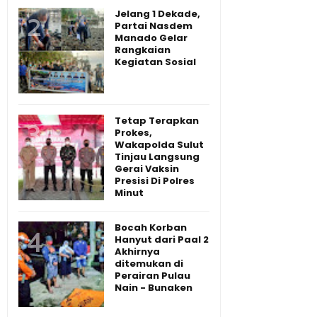
Jelang 1 Dekade,
Partai Nasdem
Manado Gelar
Rangkaian
Kegiatan Sosial
Tetap Terapkan
Prokes,
Wakapolda Sulut
Tinjau Langsung
Gerai Vaksin
Presisi Di Polres
Minut
Bocah Korban
Hanyut dari Paal 2
Akhirnya
ditemukan di
Perairan Pulau
Nain - Bunaken