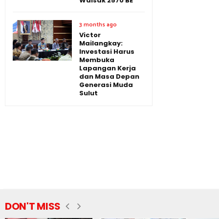
Waisak 2570 BE
3 months ago
Victor
Mailangkay:
Investasi Harus
Membuka
Lapangan Kerja
dan Masa Depan
Generasi Muda
Sulut
DON'T MISS