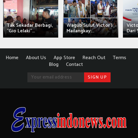
Tak Sekadar Berbagi,
Wagub Sulut Victor J.
Victo
"Gio Lelaki"...
Mailangkay:...
Dari 
Home
About Us
App Store
Reach Out
Terms
Blog
Contact