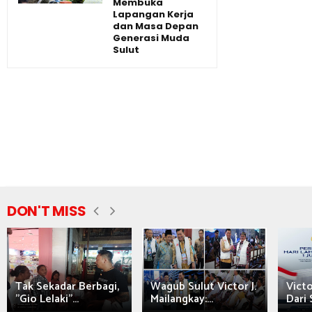
Membuka
Lapangan Kerja
dan Masa Depan
Generasi Muda
Sulut
DON'T MISS
Tak Sekadar Berbagi,
Wagub Sulut Victor J.
Victo
"Gio Lelaki"...
Mailangkay:...
Dari 