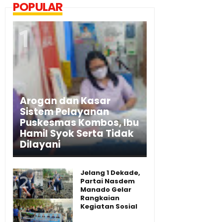
POPULAR
Arogan dan Kasar
Sistem Pelayanan
Puskesmas Kombos, Ibu
Hamil Syok Serta Tidak
Dilayani
Jelang 1 Dekade,
Partai Nasdem
Manado Gelar
Rangkaian
Kegiatan Sosial