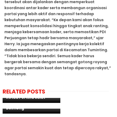
tersebut akan dijalankan dengan memperkuat
koordinasi antar kader serta membangun organisasi
partai yang lebih aktif dan responsif terhadap
kebutuhan masyarakat. “Ke depan kami akan fokus
memperkuat konsolidasi hingga tingkat anak ranting,
menjaga kebersamaan kader, serta memastikan PDI
Perjuangan tetap hadir bersama masyarakat,” ujar
Herry. Ia juga menegaskan pentingnya kerja kolektif
dalam membesarkan partai di Kecamatan Tuminting.
“Tidak bisa bekerja sendiri. Semua kader harus
bergerak bersama dengan semangat gotong royong
agar partai semakin kuat dan tetap dipercaya rakyat,”
tandasnya.
Membawa Semboyang
Somahe Kai Kehage di
MusProv Pertina, Putra
Sangadi Umpa
RELATED POSTS
Nusa Utara Terpilih
Mokodompit Gelar Bakti
Ketua Pertina Sulut
Massal Sambut Bulan
Suci Ramadhan Dan Hut
Polda Sulut Siap Gelar
Bolmong
Perkara Kasus Dugaan
Penyerobotan Tanah