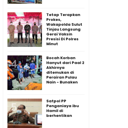
Tetap Terapkan
Prokes,
Wakapolda Sulut
Tinjau Langsung
Gerai Vaksin
Presisi Di Polres
Minut
Bocah Korban
Hanyut dari Paal 2
Akhirnya
ditemukan di
Perairan Pulau
Nain - Bunaken
Satpol PP
Penganiaya ibu
Hamil di
berhentikan