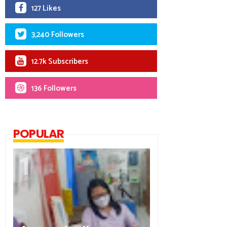
127 Likes
3,240 Followers
12.7k Subscribers
136 Followers
POPULAR