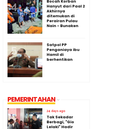
Bocah Korban
Hanyut dari Paal 2
Akhirnya
ditemukan di
Perairan Pulau
Nain - Bunaken
Satpol PP
Penganiaya ibu
Hamil di
berhentikan
PEMERINTAHAN
24 days ago
Tak Sekadar
Berbagi, "Gio
Lelaki" Hadir