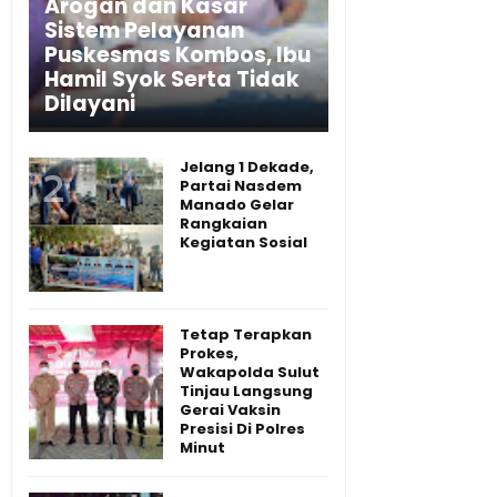
Arogan dan Kasar
Sistem Pelayanan
Puskesmas Kombos, Ibu
Hamil Syok Serta Tidak
Dilayani
Jelang 1 Dekade,
Partai Nasdem
Manado Gelar
Rangkaian
Kegiatan Sosial
Tetap Terapkan
Prokes,
Wakapolda Sulut
Tinjau Langsung
Gerai Vaksin
Presisi Di Polres
Minut