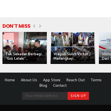
DON'T MISS
Tak Sekadar Berbagi,
Wagub Sulut Victor J.
Victo
"Gio Lelaki"...
Mailangkay:...
Dari 
Home
About Us
App Store
Reach Out
Terms
Blog
Contact