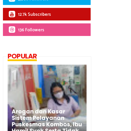
12.7k Subscribers
136 Followers
POPULAR
Arogan dan Kasar
Sistem Pelayanan
Puskesmas Kombos, Ibu
Hamil Syok Serta Tidak