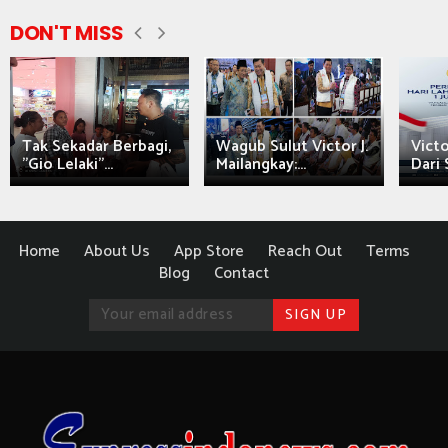
DON'T MISS
Tak Sekadar Berbagi,
Wagub Sulut Victor J.
Victo
"Gio Lelaki"...
Mailangkay:...
Dari 
Home
About Us
App Store
Reach Out
Terms
Blog
Contact