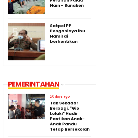
Perairan Pulau
Nain - Bunaken
Satpol PP
Penganiaya ibu
Hamil di
berhentikan
PEMERINTAHAN
25 days ago
Tak Sekadar
Berbagi, "Gio
Lelaki" Hadir
Pastikan Anak-
Anak Pandu
Tetap Bersekolah