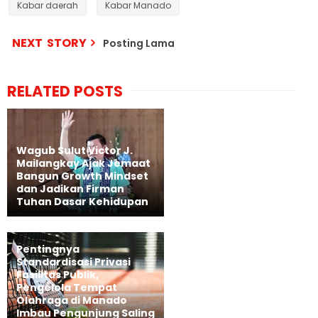
Kabar daerah
Kabar Manado
NEXT STORY
Posting Lama
RELATED POSTS
Wagub Sulut Victor J.
Mailangkay Ajak Jemaat
Bangun Growth Mindset
dan Jadikan Firman
Tuhan Dasar Kehidupan
Pentingnya
Standardisasi Privasi
Fasilitas Publik,
Pengelola Tempat
Olahraga di Manado
Imbau Pengunjung Saling