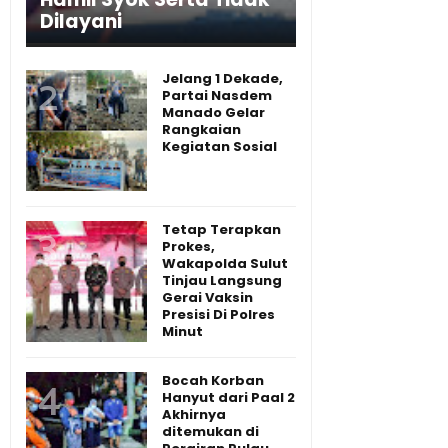
Dilayani
Jelang 1 Dekade,
Partai Nasdem
Manado Gelar
Rangkaian
Kegiatan Sosial
Tetap Terapkan
Prokes,
Wakapolda Sulut
Tinjau Langsung
Gerai Vaksin
Presisi Di Polres
Minut
Bocah Korban
Hanyut dari Paal 2
Akhirnya
ditemukan di