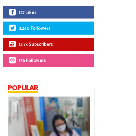
127 Likes
3,240 Followers
12.7k Subscribers
136 Followers
POPULAR