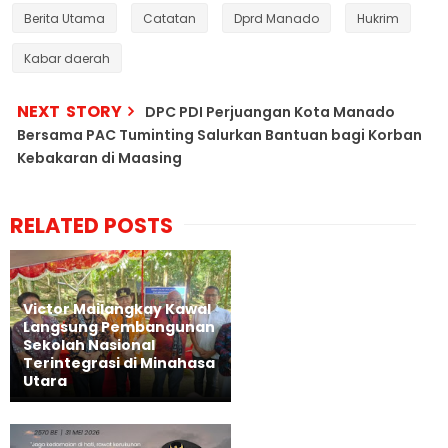
Berita Utama
Catatan
Dprd Manado
Hukrim
Kabar daerah
NEXT STORY
DPC PDI Perjuangan Kota Manado
Bersama PAC Tuminting Salurkan Bantuan bagi Korban
Kebakaran di Maasing
RELATED POSTS
Victor Mailangkay Kawal
Langsung Pembangunan
Sekolah Nasional
Terintegrasi di Minahasa
Utara