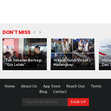
DON'T MISS
Tak Sekadar Berbagi,
Wagub Sulut Victor J.
Victo
"Gio Lelaki"...
Mailangkay:...
Dari 
Home
About Us
App Store
Reach Out
Terms
Blog
Contact