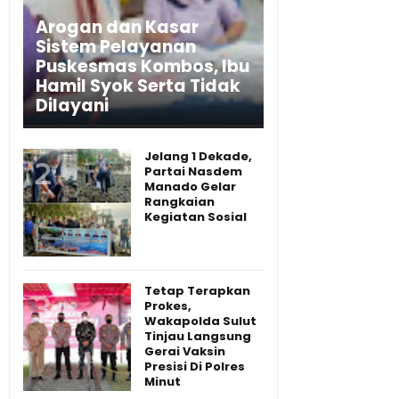
Arogan dan Kasar
Sistem Pelayanan
Puskesmas Kombos, Ibu
Hamil Syok Serta Tidak
Dilayani
Jelang 1 Dekade,
Partai Nasdem
Manado Gelar
Rangkaian
Kegiatan Sosial
Tetap Terapkan
Prokes,
Wakapolda Sulut
Tinjau Langsung
Gerai Vaksin
Presisi Di Polres
Minut