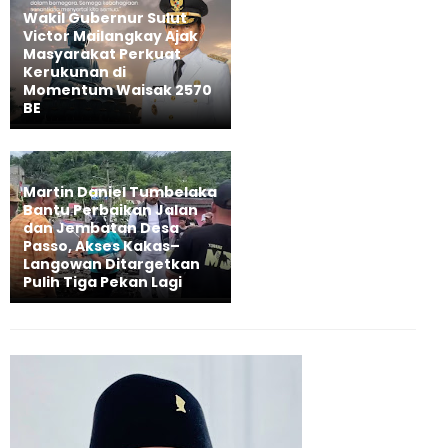
Wakil Gubernur Sulut
Victor Mailangkay Ajak
Masyarakat Perkuat
Kerukunan di
Momentum Waisak 2570
BE
Martin Daniel Tumbelaka
Bantu Perbaikan Jalan
dan Jembatan Desa
Passo, Akses Kakas–
Langowan Ditargetkan
Pulih Tiga Pekan Lagi