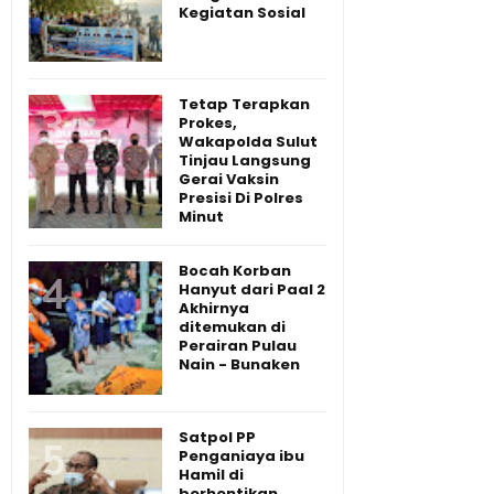
Kegiatan Sosial
Tetap Terapkan
Prokes,
Wakapolda Sulut
Tinjau Langsung
Gerai Vaksin
Presisi Di Polres
Minut
Bocah Korban
Hanyut dari Paal 2
Akhirnya
ditemukan di
Perairan Pulau
Nain - Bunaken
Satpol PP
Penganiaya ibu
Hamil di
berhentikan