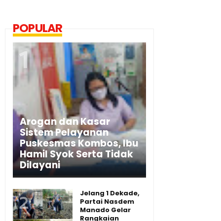
POPULAR
Arogan dan Kasar
Sistem Pelayanan
Puskesmas Kombos, Ibu
Hamil Syok Serta Tidak
Dilayani
Jelang 1 Dekade,
Partai Nasdem
Manado Gelar
Rangkaian