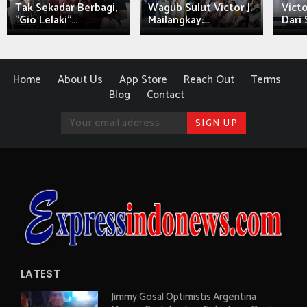
Tak Sekadar Berbagi,
Wagub Sulut Victor J.
Victo
"Gio Lelaki"...
Mailangkay:...
Dari 
Home
About Us
App Store
Reach Out
Terms
Blog
Contact
LATEST
Jimmy Gosal Optimistis Argentina