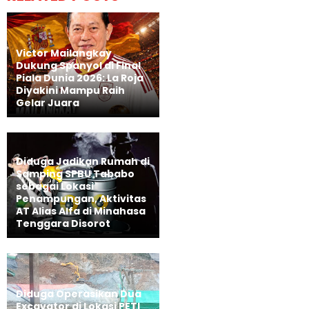
Victor Mailangkay
Dukung Spanyol di Final
Piala Dunia 2026: La Roja
Diyakini Mampu Raih
Gelar Juara
Diduga Jadikan Rumah di
Samping SPBU Tababo
sebagai Lokasi
Penampungan, Aktivitas
AT Alias Alfa di Minahasa
Tenggara Disorot
Diduga Operasikan Dua
Excavator di Lokasi PETI