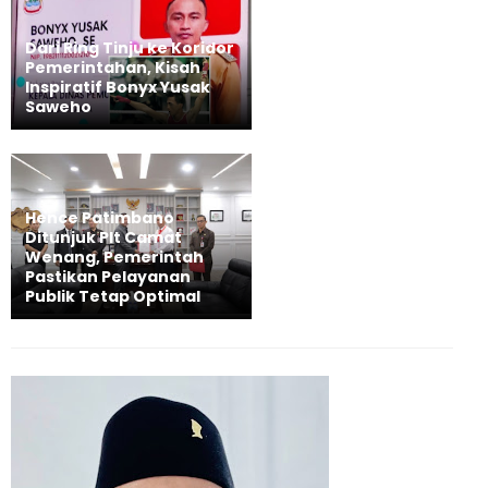
Dari Ring Tinju ke Koridor
Pemerintahan, Kisah
Inspiratif Bonyx Yusak
Saweho
Hence Patimbano
Ditunjuk Plt Camat
Wenang, Pemerintah
Pastikan Pelayanan
Publik Tetap Optimal