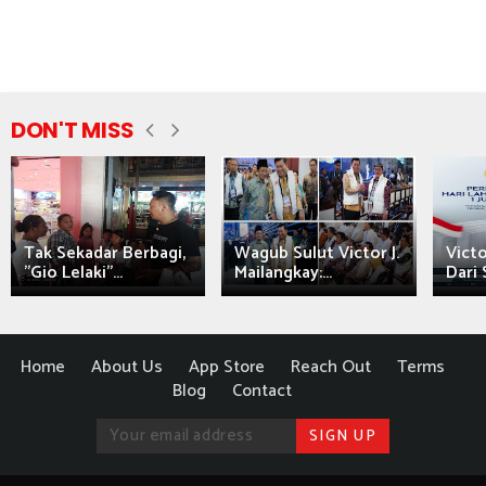
DON'T MISS
Tak Sekadar Berbagi,
Wagub Sulut Victor J.
Victo
"Gio Lelaki"...
Mailangkay:...
Dari 
Home
About Us
App Store
Reach Out
Terms
Blog
Contact