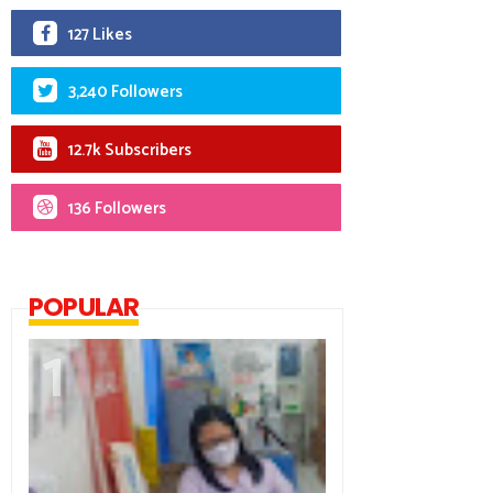
127 Likes
3,240 Followers
12.7k Subscribers
136 Followers
POPULAR