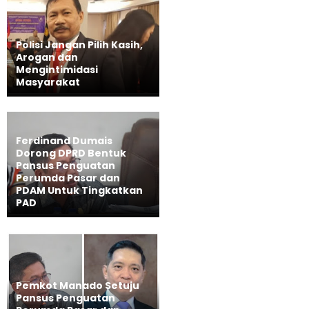
Polisi Jangan Pilih Kasih,
Arogan dan
Mengintimidasi
Masyarakat
Ferdinand Dumais
Dorong DPRD Bentuk
Pansus Penguatan
Perumda Pasar dan
PDAM Untuk Tingkatkan
PAD
Pemkot Manado Setuju
Pansus Penguatan