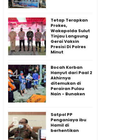
Tetap Terapkan
Prokes,
Wakapolda Sulut
Tinjau Langsung
Gerai Vaksin
Presisi Di Polres
Minut
Bocah Korban
Hanyut dari Paal 2
Akhirnya
ditemukan di
Perairan Pulau
Nain - Bunaken
Satpol PP
Penganiaya ibu
Hamil di
berhentikan