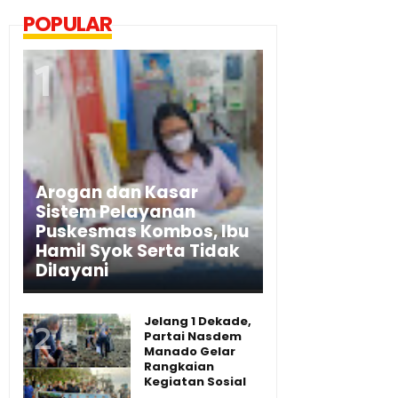
POPULAR
Arogan dan Kasar
Sistem Pelayanan
Puskesmas Kombos, Ibu
Hamil Syok Serta Tidak
Dilayani
Jelang 1 Dekade,
Partai Nasdem
Manado Gelar
Rangkaian
Kegiatan Sosial