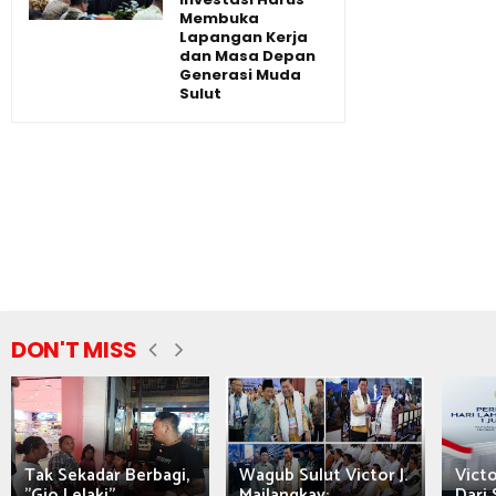
Membuka
Lapangan Kerja
dan Masa Depan
Generasi Muda
Sulut
DON'T MISS
Tak Sekadar Berbagi,
Wagub Sulut Victor J.
Victo
"Gio Lelaki"...
Mailangkay:...
Dari 