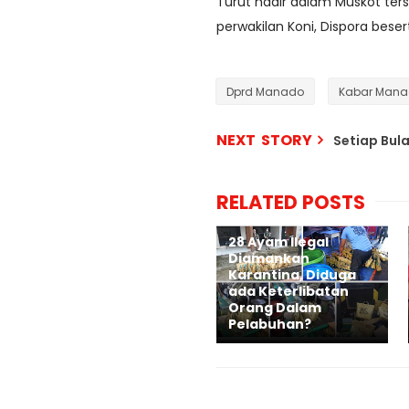
Turut hadir dalam Muskot ters
perwakilan Koni, Dispora bese
Dprd Manado
Kabar Man
NEXT STORY
Setiap Bul
RELATED POSTS
28 Ayam Ilegal
Diamankan
Karantina, Diduga
ada Keterlibatan
Orang Dalam
Pelabuhan?