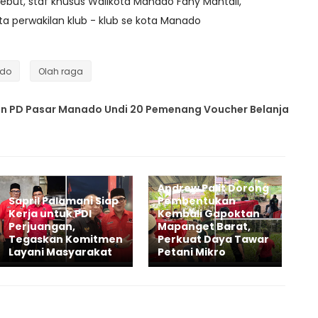
ebut, staf khusus Walikota Manado Fany Mantali,
rta perwakilan klub - klub se kota Manado
ado
Olah raga
an PD Pasar Manado Undi 20 Pemenang Voucher Belanja
Andrew Palit Dorong
Sapril Palamani Siap
Pembentukan
Kerja untuk PDI
Kembali Gapoktan
Perjuangan,
Mapanget Barat,
Tegaskan Komitmen
Perkuat Daya Tawar
Layani Masyarakat
Petani Mikro