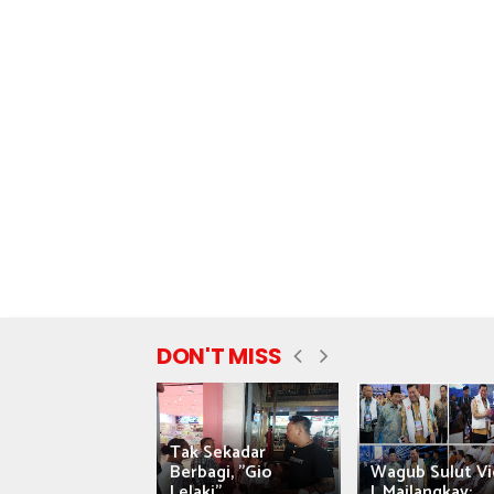
DON'T MISS
Tak Sekadar
nyataan Saiful
Berbagi, "Gio
Wagub Sulut Vi
ni Tuai Kritik,
Lelaki"...
J. Mailangkay:...