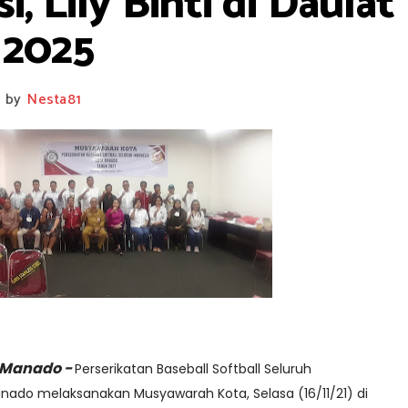
i, Lily Binti di Daula
 2025
by
Nesta81
Manado -
Perserikatan Baseball Softball Seluruh
anado melaksanakan Musyawarah Kota, Selasa (16/11/21) di