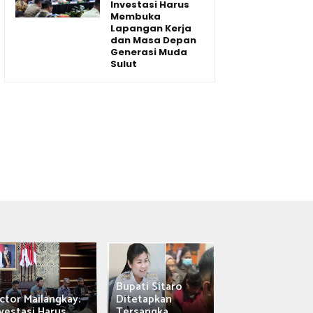
Investasi Harus
Membuka
Lapangan Kerja
dan Masa Depan
Generasi Muda
Sulut
Bupati Sitaro
Wagub Victor
ctor Mailangkay:
Ditetapkan
Mailangkay
vestasi Harus...
Tersangka,...
Saksikan Sab