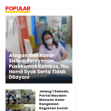
POPULAR
Arogan dan Kasar
Sistem Pelayanan
Puskesmas Kombos, Ibu
Hamil Syok Serta Tidak
Dilayani
Jelang 1 Dekade,
Partai Nasdem
Manado Gelar
Rangkaian
Kegiatan Sosial