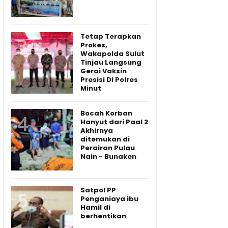
Tetap Terapkan
Prokes,
Wakapolda Sulut
Tinjau Langsung
Gerai Vaksin
Presisi Di Polres
Minut
Bocah Korban
Hanyut dari Paal 2
Akhirnya
ditemukan di
Perairan Pulau
Nain - Bunaken
Satpol PP
Penganiaya ibu
Hamil di
berhentikan